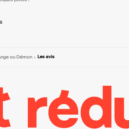
elques pistes :
s
Les avis
 Ange ou Démon