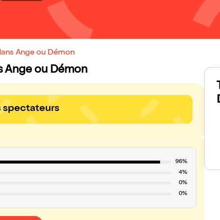
i dans Ange ou Démon
ans Ange ou Démon
s spectateurs
96%
4%
0%
0%