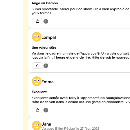
Ange ou Démon
Super spectacle. Merci pour ce show. On a bien apprécié ce mo
yeux fermés.
Lompal
Une valeur sûre
Vu dans le cadre intimiste de l'Appart café. Un artiste qui sa
jusqu'à la fin . 1 heure et demi de rire. Hâte de voir le nouvea
Emma
Excellent!
Excellente soirée avec Terry à l'appart café de Bourglesvalence.
Hâte de te voir dans la colloc est une garce en décembre. Vi
Jane
Vu avec Billet Réduc'
le 27 févr. 2023