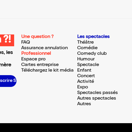
Une question ?
Les spectacles
 ?!
FAQ
Théâtre
Assurance annulation
Comédie
s, les
Professionnel
Comedy club
Espace pro
Humour
 mère
Cartes entreprise
Spectacle
Téléchargez le kit média
Enfant
Concert
nscrire S’inscrire S’inscrire S’inscrire S’inscrire S’inscrire S’inscrire S’inscrire S’inscrire S’inscrire S’inscrire S’inscrire
Activité
Expo
Spectacles passés
Autres spectacles
Autres