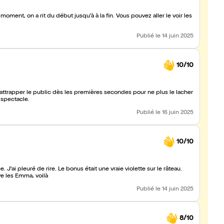
ment, on a rit du début jusqu'à à la fin. Vous pouvez aller le voir les
Publié
le 14 juin 2025
10/10
it attrapper le public dès les premières secondes pour ne plus le lacher
u spectacle.
Publié
le 16 juin 2025
10/10
 J'ai pleuré de rire. Le bonus était une vraie violette sur le râteau.
ve les Emma, voilà
Publié
le 14 juin 2025
8/10