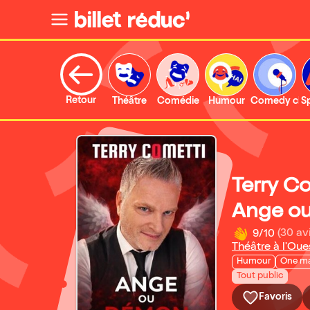
Retour
Théâtre
Comédie
Humour
Comedy clu
S
Terry C
Ange o
9/10
(30 av
Théâtre à l'Oue
Humour
One m
Tout public
Favoris