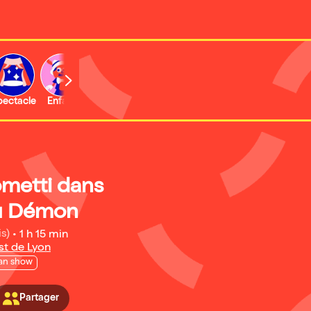
b
pectacle
Enfant
Concert
Activité
Expo et musée
ometti dans
u Démon
is)
•
1 h 15 min
st de Lyon
an show
Partager