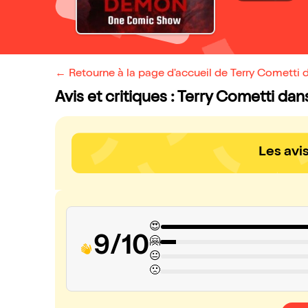
← Retourne à la page d'accueil de Terry Comett
Avis et critiques : Terry Cometti d
Les avi
😍
9/10
🤗
😐
🙁