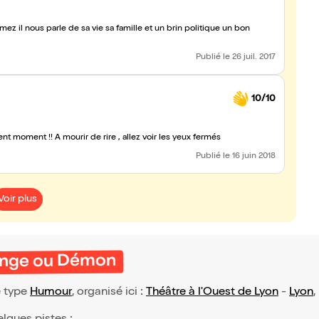
ez il nous parle de sa vie sa famille et un brin politique un bon
Publié
le 26 juil. 2017
10/10
lent moment !! À mourir de rire , allez voir les yeux fermés
Publié
le 16 juin 2018
Voir plus
 Ange ou Démon
e type
Humour
, organisé ici :
Théâtre à l'Ouest de Lyon
-
Lyon
,