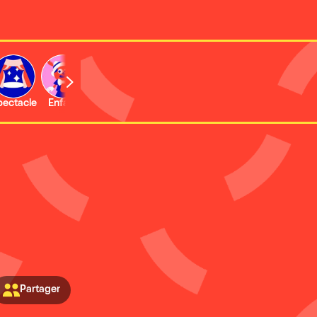
b
pectacle
Enfant
Concert
Activité
Expo et musée
Partager