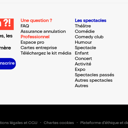
Une question ?
Les spectacles
 ?!
FAQ
Théâtre
Assurance annulation
Comédie
s, les
Professionnel
Comedy club
Espace pro
Humour
 mère
Cartes entreprise
Spectacle
Téléchargez le kit média
Enfant
Concert
S’inscrire S’inscrire S’inscrire S’inscrire S’inscrire S’inscrire S’inscrire S’inscrire S’inscrire S’inscrire S’inscrire S’inscrire
Activité
Expo
Spectacles passés
Autres spectacles
Autres
ions légales et CGU
Chartes cookies
Plateforme d'éthique et d