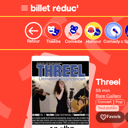
Retour
Théâtre
Comédie
Humour
Comedy clu
S
Threel
55 min
Rare Gallery
Concert
Pop
Tout public
Favoris