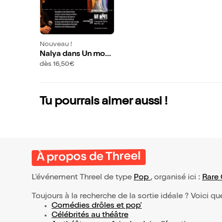
Nouveau !
Nalya dans Un mon
de en couleur
dès 16,50€
Tu pourrais aimer aussi !
À propos de Threel
L’événement Threel de type
Pop
, organisé ici :
Rare 
Toujours à la recherche de la sortie idéale ? Voici qu
Comédies drôles et pop’
Célébrités au théâtre