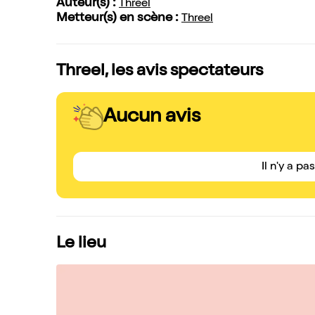
Auteur(s) :
Threel
Metteur(s) en scène :
Threel
Threel, les avis spectateurs
Aucun avis
Il n'y a pa
Le lieu