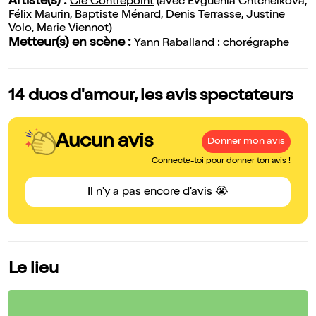
Artiste(s) :
Cie Contrepoint
(avec Evguénia Chtchelkova,
Félix Maurin, Baptiste Ménard, Denis Terrasse, Justine
Volo, Marie Viennot)
Metteur(s) en scène :
Yann
Raballand :
chorégraphe
14 duos d'amour, les avis spectateurs
Aucun avis
Donner mon avis
Connecte-toi pour donner ton avis !
Il n'y a pas encore d'avis 😭
Le lieu