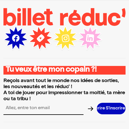
Tu veux être mon copain ?!
Reçois avant tout le monde nos idées de sorties,
les nouveautés et les réduc' !
A toi de jouer pour impressionner ta moitié, ta mère
ou ta tribu !
S’inscrire 
Adresse email pour la newsletter