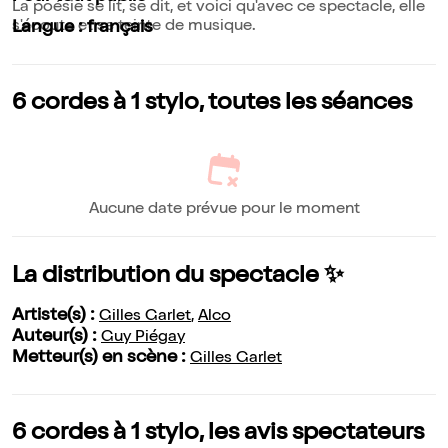
La poésie se lit, se dit, et voici qu'avec ce spectacle, elle
s'écoute et se teinte de musique.
Langue : français
6 cordes à 1 stylo, toutes les séances
Aucune date prévue pour le moment
La distribution du spectacle ✨
Artiste(s) :
Gilles Garlet
,
Alco
Auteur(s) :
Guy Piégay
Metteur(s) en scène :
Gilles Garlet
6 cordes à 1 stylo, les avis spectateurs