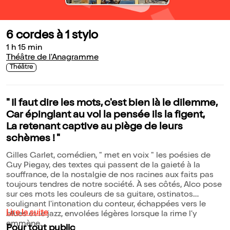
6 cordes à 1 stylo
1 h 15 min
Théâtre de l'Anagramme
Théâtre
" Il faut dire les mots, c'est bien là le dilemme,
Car épinglant au vol la pensée ils la figent,
La retenant captive au piège de leurs
schèmes ! "
Gilles Garlet, comédien, " met en voix " les poésies de
Guy Piegay, des textes qui passent de la gaieté à la
souffrance, de la nostalgie de nos racines aux faits pas
toujours tendres de notre société. À ses côtés, Alco pose
sur ces mots les couleurs de sa guitare, ostinatos
soulignant l'intonation du conteur, échappées vers le
Lire la suite
blues et le jazz, envolées légères lorsque la rime l'y
emmène.
Pour tout public