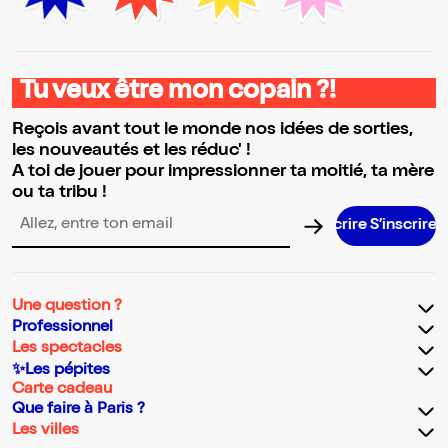
Tu veux être mon copain ?!
Reçois avant tout le monde nos idées de sorties,
les nouveautés et les réduc' !
A toi de jouer pour impressionner ta moitié, ta mère
ou ta tribu !
S’inscrire
Adresse email pour la newsletter
Une question ?
Professionnel
Les spectacles
✨Les pépites
Carte cadeau
Que faire à Paris ?
Les villes