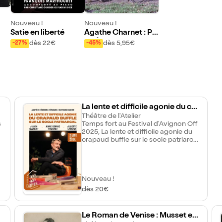
Nouveau !
Nouveau !
Satie en liberté
Agathe Charnet : Pe
ut-Être Le Hasard
dès 22€
dès 5,95€
-27%
-45%
a
La lente et difficile agonie du cra
paud buffle sur le socle patriarc
Théâtre de l'Atelier
s
Temps fort au Festival d'Avignon Off
hal
2025, La lente et difficile agonie du
crapaud buffle sur le socle patriarcal
incarné par un trio audacieux –
Julien Flament, Anne-Sophie
Pauchet et Juliette Lamour -,
reconstitue avec acuité et humour,
Nouveau !
un grand moment de radio où se
confrontent féminisme politique et
dès 20€
discours patriarcal. Une proposition
féministe, joyeuse et cathartique ! 4
décembre 2021, Alain Finkielkraut
Le Roman de Venise : Musset et
reçoit dans son émission Répliques