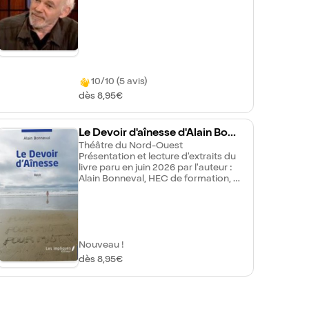
10/10 (5 avis)
dès 8,95€
Le Devoir d'aînesse d'Alain Bonn
eval
Théâtre du Nord-Ouest
Présentation et lecture d'extraits du
livre paru en juin 2026 par l'auteur :
Alain Bonneval, HEC de formation, a
consacré sa vie au théâtre.
Comédien, metteur en scène, il a
joué dans une quarantaine de
spectacles et en a réalisé autant en
théâtre, seuls-en-scène, spectacles
musicaux. Il pratique assidûment la
Nouveau !
lecture publique de textes
dès 8,95€
poétiques et littéraires. Il a écrit et
interprété en solo Alors, ç'a été ou le
récit d'un indécis au Festival
d'Avignon 2015, et publié aux