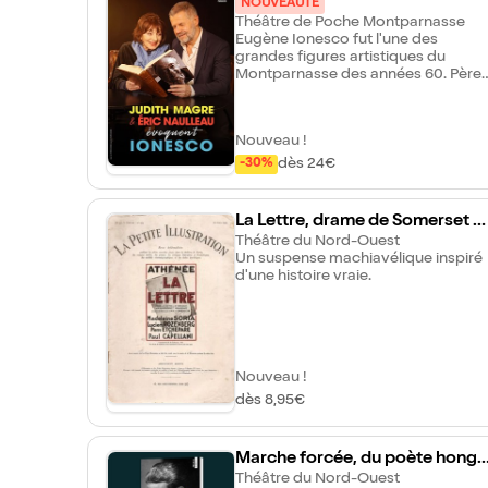
Hommage à Ionesco
NOUVEAUTÉ
Théâtre de Poche Montparnasse
Eugène Ionesco fut l'une des
grandes figures artistiques du
Montparnasse des années 60. Père
du "théâtre de l'absurde" - auquel il
préférait le mot "insolite" - auteur de
nombreuses pièces qui parcourent
Nouveau !
encore le monde : Rhinocéros, La
Cantatrice chauve, Les Chaises, Le
dès 24€
-30%
Roi se meurt... Ionesco a marqué la
deuxième partie du XXème siècle
par sa lucidité désespérée, à
La Lettre, drame de Somerset M
laquelle il oppose une inventivité
augham
Théâtre du Nord-Ouest
comique inimitable. Son oeuvre est
Un suspense machiavélique inspiré
portée par une intense quête
d'une histoire vraie.
mystique. Judith Magre et Eric
Naulleau poursuivent leur voyage
chez les poètes en invitant dans leur
duo désormais légendaire ce rare
écrivain visionnaire qui disait : " La
vérité est dans l'imaginaire ".
Nouveau !
Croyons-le !
dès 8,95€
Marche forcée, du poète hongr
ois Miklos Radnoti
Théâtre du Nord-Ouest