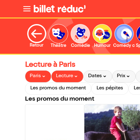
Retour
Théâtre
Comédie
Humour
Comedy clu
S
Lecture à Paris
Paris
Lecture
Dates
Prix
Les promos du moment
Les pépites
Le
Les promos du moment