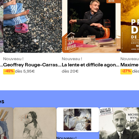
Nouveau !
Nouveau !
Nouveau 
tr
Geoffrey Rouge-Carrass
La lente et difficile agonie
Maxime 
at : Piscine à vagues
du crapaud buffle sur le s
elude d
dès 5,95€
dès 20€
dè
-45%
-27%
ocle patriarchal
es
Nouveau !