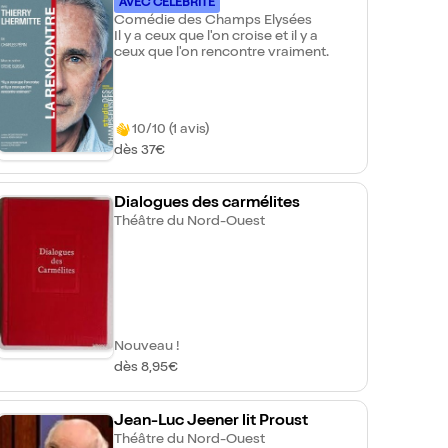
mitte
AVEC CÉLÉBRITÉ
son premier spectacle Ceci est mon
Comédie des Champs Elysées
corps, Agathe Charnet poursuit un
Il y a ceux que l'on croise et il y a
travail d'auto-fiction théâtrale
ceux que l'on rencontre vraiment.
populaire, exigeant et tendre, à la
frontière de la pop-culture, de la
sociologie et de la littérature.
10/10 (1 avis)
dès 37€
Dialogues des carmélites
Théâtre du Nord-Ouest
Nouveau !
dès 8,95€
Jean-Luc Jeener lit Proust
Théâtre du Nord-Ouest