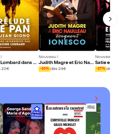
!
Nouveau !
Nouveau !
Lombard dans Pr
Judith Magre et Eric Naull
Satie en liberté
e Pan
eau : Hommage à Ionesc
s 22€
dès 24€
dès 22€
-30%
-27%
o
Nou
La 
s l
dès
gue