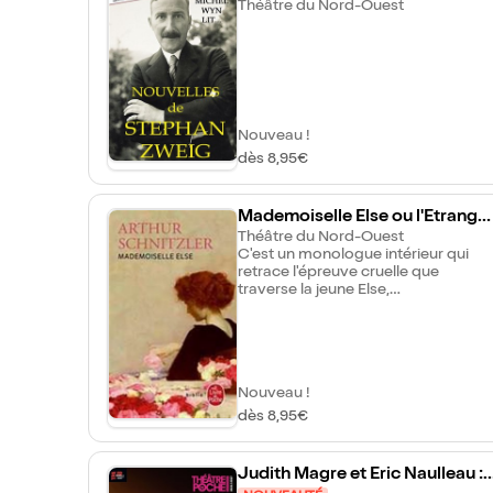
Théâtre du Nord-Ouest
Nouveau !
dès 8,95€
Mademoiselle Else ou l'Etrangè
e
Théâtre du Nord-Ouest
C'est un monologue intérieur qui
retrace l'épreuve cruelle que
traverse la jeune Else,
douloureusement "étrangère"
comme beaucoup d' héroïnes de
Schnitzler, offerte en sacrifice pour
sauver son père, joueur, endetté et
menacé de ruine. On peut voir à
Nouveau !
travers ce tragique récit une
métaphore de la déchéance morale
dès 8,95€
et sociale de Vienne en ce début du
vingtième siècle.
Judith Magre et Eric Naulleau :