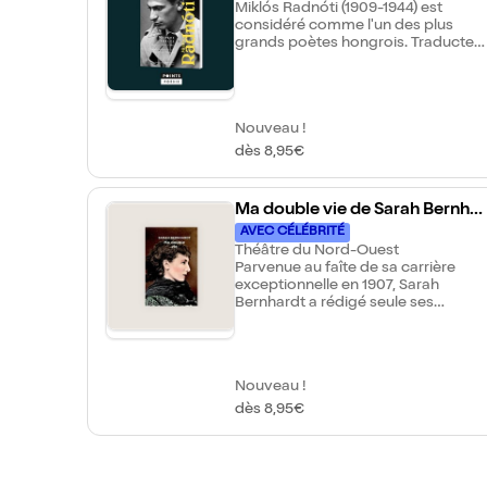
Miklós Radnóti (1909-1944) est
considéré comme l'un des plus
grands poètes hongrois. Traducteur
des grands poètes français, de La
Fontaine à Apollinaire, il est
réquisitionné par le Service du
Travail Obligatoire des Juifs en 1944
Nouveau !
et tué par les SS après une épuisant
marche de plusieurs semaines à
dès 8,95€
travers la Hongrie.
Ma double vie de Sarah Bernhar
dt
AVEC CÉLÉBRITÉ
Théâtre du Nord-Ouest
Parvenue au faîte de sa carrière
exceptionnelle en 1907, Sarah
Bernhardt a rédigé seule ses
Mémoires d'actrice, de femme et d
muse de toute une époque. En
1987,Françoise Sagan a signé une
biographie originale sous forme de
Nouveau !
dialogue et de correspondance
fictive.
dès 8,95€