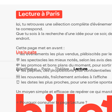
Lecture à Paris
Ici, tu retrouves une sélection complète d’événemen
te correspond.
Que tu sois à la recherche d’une idée pour ce soir, d
endroit.
Cette page met en avant :
Lire la suite
⭐ les événements les plus vendus, plébiscités par l
💬 les spectacles les mieux notés, selon les avis de
💸 les promos et bons plans du moment, pour sortir 
Lecture
BilletReduc
Paris
Théâtre
💎 les pépites, ces propositions plus confidentielle
🆕 les nouveautés, fraîchement arrivées à l’affiche
⏰ les dates les plus proches, pour une sortie spont
Un moyen simple et efficace de repérer ce qui marche
⭐ Pourquoi consulter la page Lecture ?