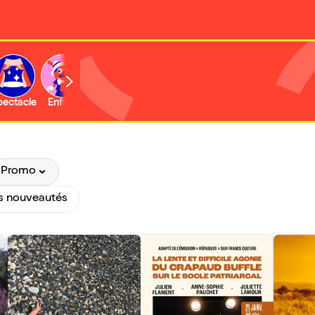
b
pectacle
Enfant
Concert
Activité
Expo et musée
Promo
s nouveautés