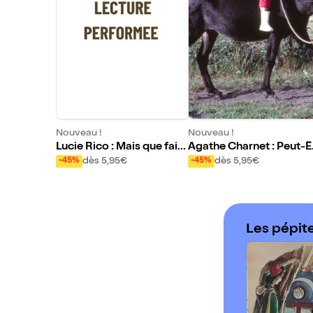
Nouveau !
Nouveau !
Lucie Rico : Mais que fait
Agathe Charnet : Peut-Ê
ce sang sur le pull de Jen
e Le Hasard
dès 5,95€
dès 5,95€
-45%
-45%
nifer ?
Les pépit