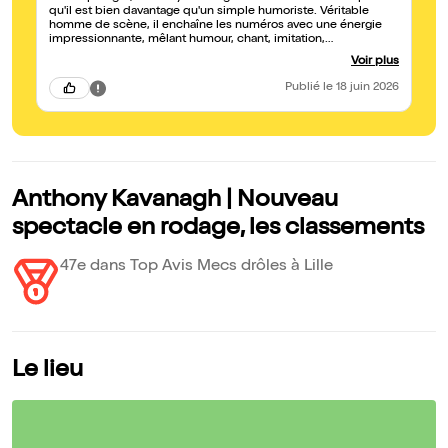
qu'il est bien davantage qu'un simple humoriste. Véritable
homme de scène, il enchaîne les numéros avec une énergie
impressionnante, mêlant humour, chant, imitation,
improvisation et interactions avec le public. Je recommande,
Voir plus
le ton est donné dès la 1 ere seconde Merci Anthony 17.06.26
au théâtre à l ouest auray Je recommande d aller voir Anthony
Publié
le 18 juin 2026
sur scene
Anthony Kavanagh | Nouveau
spectacle en rodage, les classements
47e dans Top Avis Mecs drôles à Lille
Le lieu