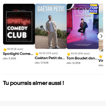
10/10 (6 avis)
Spotlight Comed
10/10 (178 avis)
10/10 (810 avis)
10
Gaëtan Petit dans
Tom Boudet dans
y Club
dès 5,95€
Vin
Ainsi va la vie
Vous dit quoi
dès 17,50€
dès 12,95€
ns 
dès 1
nd
Tu pourrais aimer aussi !