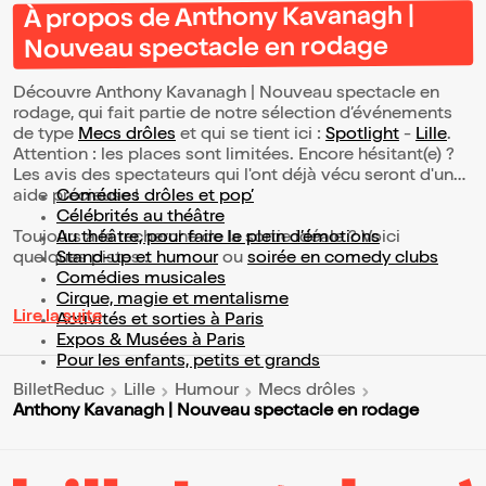
À propos de Anthony Kavanagh |
Nouveau spectacle en rodage
Découvre Anthony Kavanagh | Nouveau spectacle en
rodage, qui fait partie de notre sélection d’événements
de type
Mecs drôles
et qui se tient ici :
Spotlight
-
Lille
.
Attention : les places sont limitées. Encore hésitant(e) ?
Les avis des spectateurs qui l'ont déjà vécu seront d'une
aide précieuse !
Comédies drôles et pop’
Célébrités au théâtre
Toujours à la recherche de la sortie idéale ? Voici
Au théâtre, pour faire le plein d’émotions
quelques pistes :
Stand-up et humour
ou
soirée en comedy clubs
Comédies musicales
Cirque, magie et mentalisme
Lire la suite
Activités et sorties à Paris
Expos & Musées à Paris
Pour les enfants, petits et grands
BilletReduc
Lille
Humour
Mecs drôles
Anthony Kavanagh | Nouveau spectacle en rodage