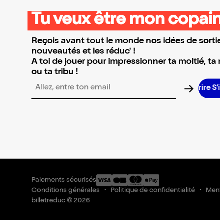
Tu veux être mon copain
Reçois avant tout le monde nos idées de sortie
nouveautés et les réduc' !
A toi de jouer pour impressionner ta moitié, ta
ou ta tribu !
S’
Adresse email pour la newsletter
Paiements sécurisés
Conditions générales
Politique de confidentialité
Ment
billetreduc © 2026