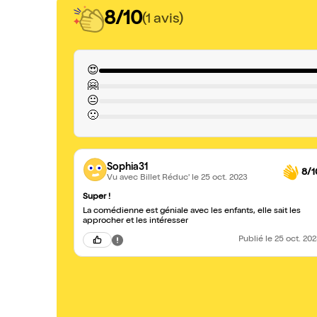
8/10
(1 avis)
😍
🤗
😐
🙁
Sophia31
8/1
Vu avec Billet Réduc'
le 25 oct. 2023
Super !
La comédienne est géniale avec les enfants, elle sait les
approcher et les intéresser
Publié
le 25 oct. 20