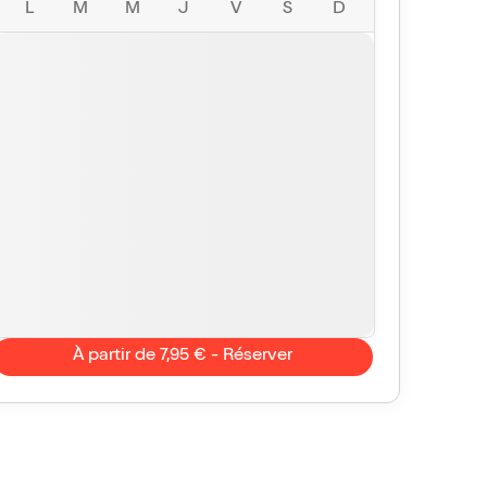
L
M
M
J
V
S
D
À partir de 7,95 € - Réserver