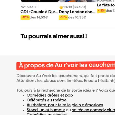
Nouveau !
La fête f
Nouveau !
10/10 (66 avis)
dès 7
-11%
CDI : Couple à Duré
Dony London dans
e Indéterminée
Eternité
dès 14,50€
dès 10,95€
-12%
-15%
Tu pourrais aimer aussi !
À propos de Au r'voir les cauche
Découvre Au r'voir les cauchemars, qui fait partie 
Attention : les places sont limitées. Encore hésitant
Toujours à la recherche de la sortie idéale ? Voici qu
Comédies drôles et pop’
Célébrités au théâtre
Au théâtre, pour faire le plein d’émotions
Stand-up et humour
ou
soirée en comedy club