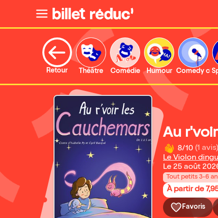
Retour
Théâtre
Comédie
Humour
Comedy clu
S
Au r'voi
8/10
(1 avis
Le Violon ding
Le 25 août 202
Tout petits 3-6 a
À partir de 7,9
Favoris