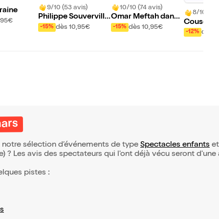
9/10 (53 avis)
10/10 (74 avis)
oraine
8/10 (1111
Philippe Souverville
Omar Meftah dans
,95€
Couscous
dans On ne s'emmer
Putain de politesse
dès 10,95€
dès 10,95€
-15%
-15%
ns
dès 1
-12%
de plus
mars
de notre sélection d’événements de type
Spectacles enfants
et
(e) ? Les avis des spectateurs qui l'ont déjà vécu seront d'une
elques pistes :
s