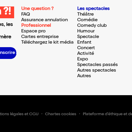
Une question ?
Les spectacles
 ?!
FAQ
Théâtre
Assurance annulation
Comédie
s, les
Professionnel
Comedy club
Espace pro
Humour
 mère
Cartes entreprise
Spectacle
Téléchargez le kit média
Enfant
Concert
inscrire S’inscrire S’inscrire S’inscrire S’inscrire S’inscrire S’inscrire S’inscrire S’inscrire S’inscrire S’inscrire S’inscrire
Activité
Expo
Spectacles passés
Autres spectacles
Autres
ions légales et CGU
Chartes cookies
Plateforme d'éthique et d