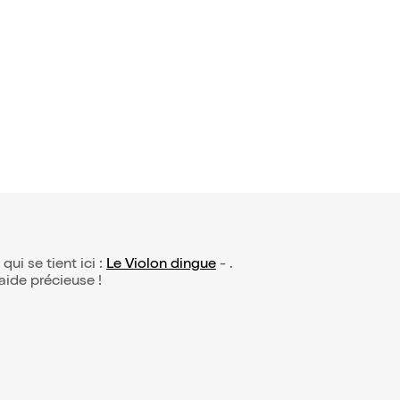
1 avis)
 aux lardo
4,50€
 qui se tient ici :
Le Violon dingue
- .
 aide précieuse !