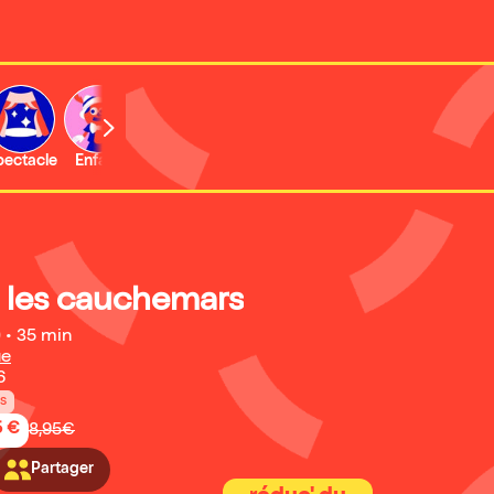
b
pectacle
Enfant
Concert
Activité
Expo et musée
r les cauchemars
)
•
35 min
ue
6
ns
5 €
8,95€
Partager