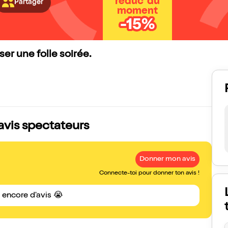
réduc' du
Partager
moment
-15%
er une folle soirée.
vis spectateurs
Donner mon avis
Connecte-toi pour donner ton avis !
s encore d'avis 😭