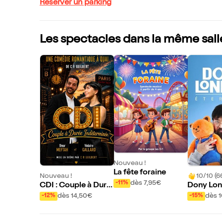
Réserver un parking
Les spectacles dans la même sall
Nouveau !
La fête foraine
Nouveau !
10/10 (6
dès 7,95€
-11%
CDI : Couple à Duré
Dony Lon
e Indéterminée
Eternité
dès 14,50€
dès 
-12%
-15%