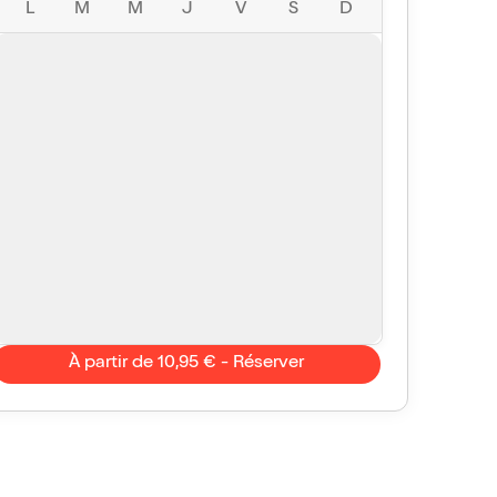
L
M
M
J
V
S
D
À partir de 10,95 € - Réserver