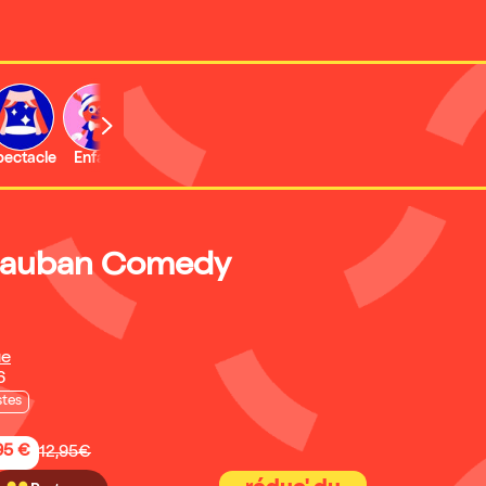
b
pectacle
Enfant
Concert
Activité
Expo et musée
tauban Comedy
ue
6
stes
95 €
12,95€