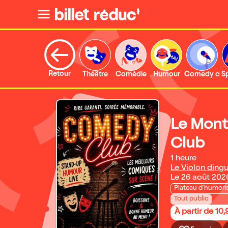
Retour
Théâtre
Comédie
Humour
Comedy clu
S
Le Mon
Club
1 heure
Le Violon ding
Le 26 août 202
Plateau d'humori
Tout public
À partir de 10,