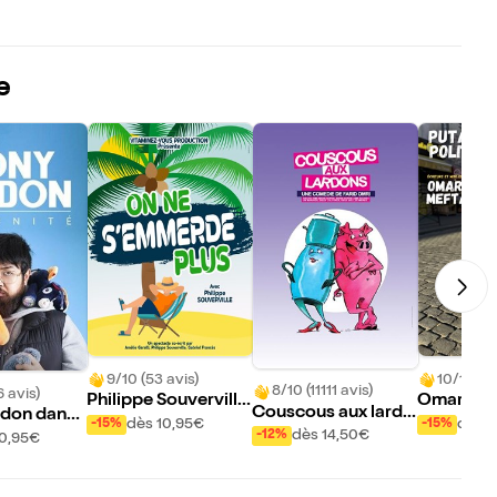
e
9/10 (53 avis)
10/10 (74
8/10 (11111 avis)
6 avis)
Philippe Souverville
Omar Mef
Couscous aux lardo
don dans
dans On ne s'emmer
Putain de
dès 10,95€
dès 1
-15%
-15%
ns
dès 14,50€
-12%
10,95€
de plus