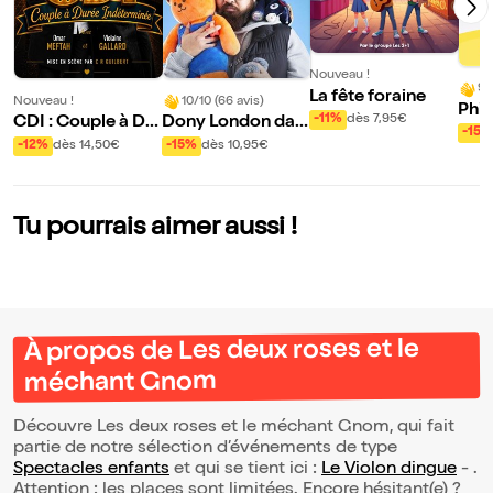
Nouveau !
9/
La fête foraine
Nouveau !
10/10 (66 avis)
Phil
-11%
dès 7,95€
CDI : Couple à Du
Dony London dan
le d
-15%
rée Indéterminée
s Eternité
-12%
dès 14,50€
-15%
dès 10,95€
mer
Tu pourrais aimer aussi !
À propos de Les deux roses et le
méchant Gnom
Découvre Les deux roses et le méchant Gnom, qui fait
partie de notre sélection d’événements de type
Spectacles enfants
et qui se tient ici :
Le Violon dingue
- .
Attention : les places sont limitées. Encore hésitant(e) ?