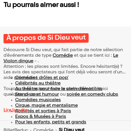
Tu pourrais aimer aussi !
À propos de Si Dieu veut
Découvre Si Dieu veut, qui fait partie de notre sélection
d’événements de type
Comédie
et qui se tient ici :
Le
Violon dingue
- .
Attention : les places sont limitées. Encore hésitant(e) ?
Les avis des spectateurs qui l'ont déjà vécu seront d'une
aide précieuse !
Comédies drôles et pop’
Célébrités au théâtre
Toujours à la recherche de la sortie idéale ? Voici
Au théâtre, pour faire le plein d’émotions
quelques pistes :
Stand-up et humour
ou
soirée en comedy clubs
Comédies musicales
Cirque, magie et mentalisme
Lire la suite
Activités et sorties à Paris
Expos & Musées à Paris
Pour les enfants, petits et grands
Si Dieu veut
BilletReduc
Comédie