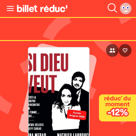
réduc' du
moment
-12%