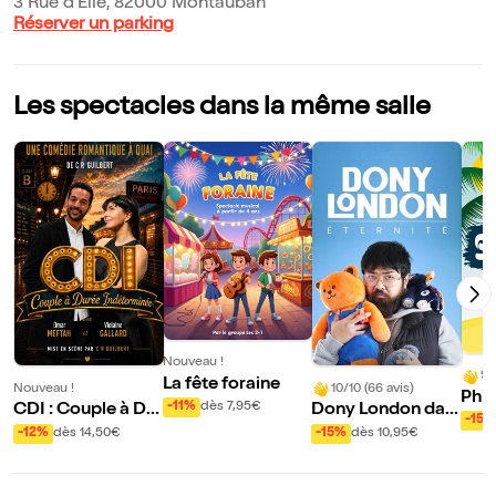
3 Rue d'Elie, 82000 Montauban
Réserver un parking
Les spectacles dans la même salle
Nouveau !
9/
La fête foraine
Nouveau !
10/10 (66 avis)
Phil
-11%
dès 7,95€
CDI : Couple à Du
Dony London dan
le d
-15%
rée Indéterminée
s Eternité
-12%
dès 14,50€
-15%
dès 10,95€
mer