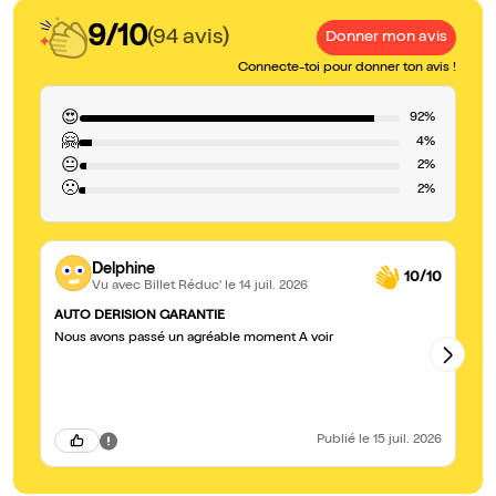
9/10
(94 avis)
Donner mon avis
Connecte-toi pour donner ton avis !
😍
92%
🤗
4%
😐
2%
🙁
2%
Delphine
10/10
Vu avec Billet Réduc'
le 14 juil. 2026
AUTO DERISION GARANTIE
Ex
Nous avons passé un agréable moment A voir
No
av
Publié
le 15 juil. 2026