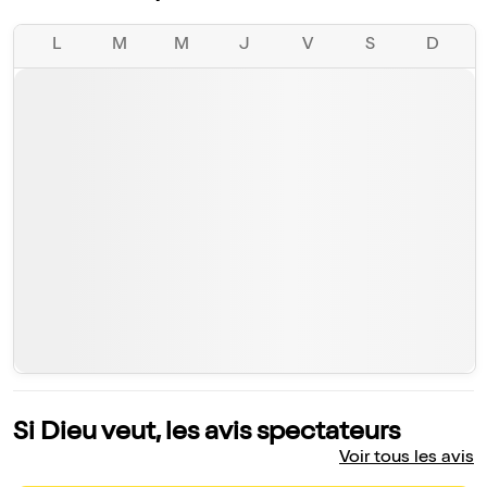
L
M
M
J
V
S
D
Si Dieu veut, les avis spectateurs
Voir tous les avis