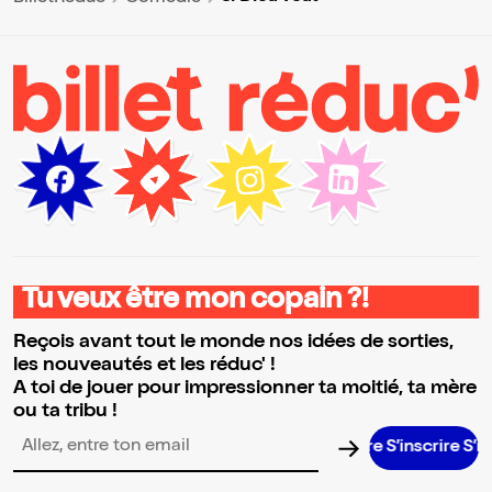
Tu veux être mon copain ?!
Reçois avant tout le monde nos idées de sorties,
les nouveautés et les réduc' !
A toi de jouer pour impressionner ta moitié, ta mère
ou ta tribu !
S’inscrire S’inscrir
Adresse email pour la newsletter