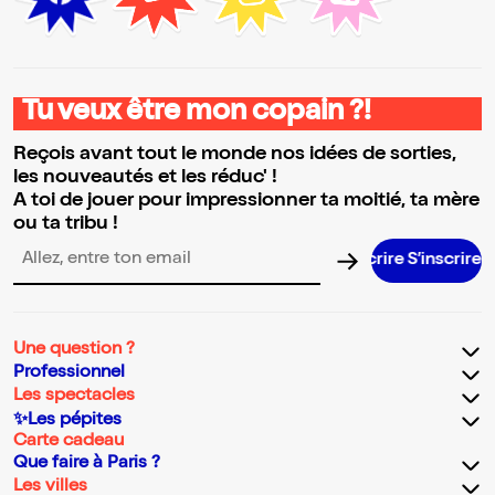
Tu veux être mon copain ?!
Reçois avant tout le monde nos idées de sorties,
les nouveautés et les réduc' !
A toi de jouer pour impressionner ta moitié, ta mère
ou ta tribu !
S’inscrire 
Adresse email pour la newsletter
Une question ?
Professionnel
Les spectacles
✨Les pépites
Carte cadeau
Que faire à Paris ?
Les villes