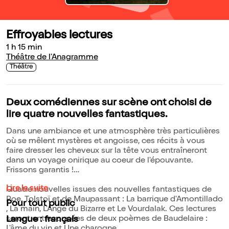
Effroyables lectures
1 h 15 min
Théâtre de l'Anagramme
Théâtre
Deux comédiennes sur scène ont choisi de
lire quatre nouvelles fantastiques.
Dans une ambiance et une atmosphère très particulières
où se mêlent mystères et angoisse, ces récits à vous
faire dresser les cheveux sur la tête vous entraîneront
dans un voyage onirique au coeur de l'épouvante.
Frissons garantis !
Lire la suite
Quatre nouvelles issues des nouvelles fantastiques de
Poe, Tolstoï et de Maupassant : La barrique d'Amontillado
Pour tout public
, La main, L'Ange du Bizarre et Le Vourdalak. Ces lectures
seront entrecoupées de deux poèmes de Baudelaire :
Langue : français