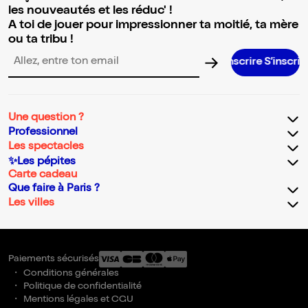
les nouveautés et les réduc' !
A toi de jouer pour impressionner ta moitié, ta mère
ou ta tribu !
S’
Adresse email pour la newsletter
Une question ?
Professionnel
Les spectacles
✨Les pépites
Carte cadeau
Que faire à Paris ?
Les villes
Paiements sécurisés
Conditions générales
Politique de confidentialité
Mentions légales et CGU