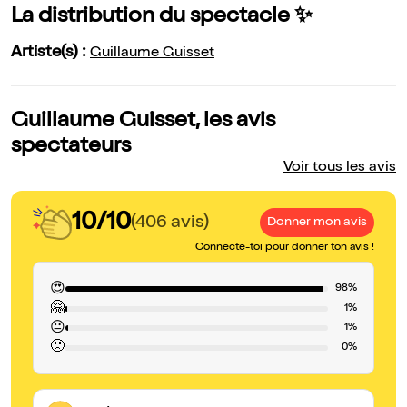
La distribution du spectacle ✨
Artiste(s) :
Guillaume Guisset
Guillaume Guisset, les avis
spectateurs
Voir tous les avis
10/10
(406 avis)
Donner mon avis
Connecte-toi pour donner ton avis !
😍
98%
🤗
1%
😐
1%
🙁
0%