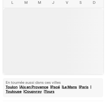
L
M
M
J
V
S
D
En tournée aussi dans ces villes
Toulon
Aix en Provence
Pacé
Le Mans
Paris
Toulouse
Coupvray
Tours