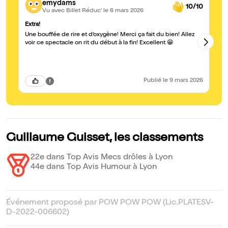
emydams
10/10
Vu avec Billet Réduc'
le 6 mars 2026
Extra!
Ex
Une bouffée de rire et d’oxygène! Merci ça fait du bien! Allez
Un
c’
voir ce spectacle on rit du début à la fin! Excellent 😁
Publié
le 9 mars 2026
Guillaume Guisset, les classements
22e dans Top Avis Mecs drôles à Lyon
44e dans Top Avis Humour à Lyon
Événement proposé par POW POW POW (Lic.PLATESV-
D-2022-006602)