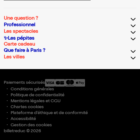
Une question ?
Professionnel
Les spectacles
✨Les pépites
Carte cadeau
Que faire à Paris ?
Les villes
Paiements sécurisés
Conditions générales
Politique de confidentialité
Mentions légales et CGU
Chartes cookies
Plateforme d'éthique et de conformité
Accessibilité
Gestion des cookies
billetreduc © 2026