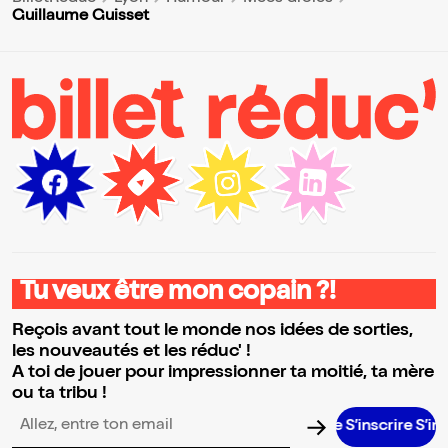
Guillaume Guisset
Tu veux être mon copain ?!
Reçois avant tout le monde nos idées de sorties,
les nouveautés et les réduc' !
A toi de jouer pour impressionner ta moitié, ta mère
ou ta tribu !
S’inscrire S’inscrire S
Adresse email pour la newsletter