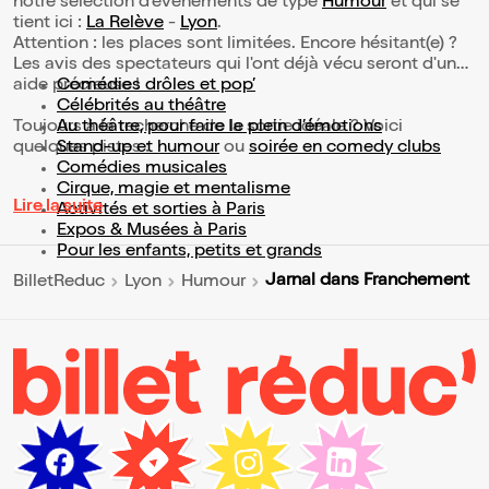
notre sélection d’événements de type
Humour
et qui se
tient ici :
La Relève
-
Lyon
.
Attention : les places sont limitées. Encore hésitant(e) ?
Les avis des spectateurs qui l'ont déjà vécu seront d'une
aide précieuse !
Comédies drôles et pop’
Célébrités au théâtre
Toujours à la recherche de la sortie idéale ? Voici
Au théâtre, pour faire le plein d’émotions
quelques pistes :
Stand-up et humour
ou
soirée en comedy clubs
Comédies musicales
Cirque, magie et mentalisme
Lire la suite
Activités et sorties à Paris
Expos & Musées à Paris
Pour les enfants, petits et grands
Jarnal dans Franchement
BilletReduc
Lyon
Humour