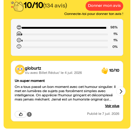
10/10
(134 avis)
Donner mon avis
Connecte-toi pour donner ton avis !
😍
98%
🤗
1%
😐
1%
🙁
0%
globurtz
10/10
Vu avec Billet Réduc'
le 4 juil. 2026
Un super moment
Tr
On a tous passé un bon moment avec cet humour singulier. Il
met en lumières de sujets pas forcément simples avec
intelligence. On apprécie l'humour grinçant et décomplexé
mais jamais méchant. Jarnal est un humoriste original qui
gagne a être écouté. Bravo à lui, hâte de voir sa prochaine
Voir plus
scène !
Publié
le 7 juil. 2026