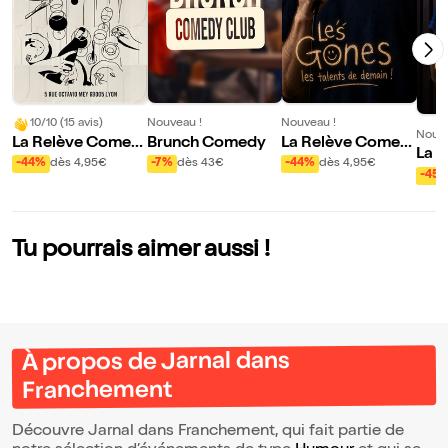
10/10 (15 avis)
Nouveau !
Nouveau !
Nouve
La Relève Comed
Brunch Comedy
La Relève Comed
La 
y Club
y Club : Les Gones
-44%
dès 4,95€
-7%
dès 43€
-44%
dès 4,95€
y Cl
-45
ome
Tu pourrais aimer aussi !
À propos de Jarnal dans
Franchement
Découvre Jarnal dans Franchement, qui fait partie de