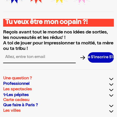
Tu veux être mon copain ?!
Reçois avant tout le monde nos idées de sorties,
les nouveautés et les réduc' !
A toi de jouer pour impressionner ta moitié, ta mère
ou ta tribu !
S’inscrire S’inscrire S
Adresse email pour la newsletter
Une question ?
Professionnel
Les spectacles
✨Les pépites
Carte cadeau
Que faire à Paris ?
Les villes