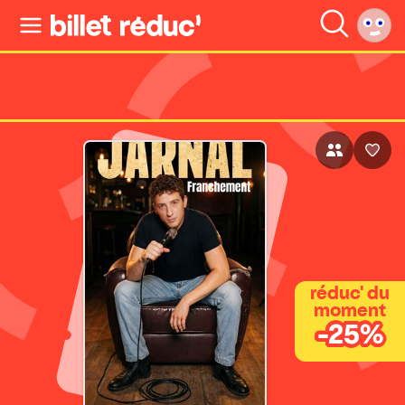
réduc' du
moment
-25%