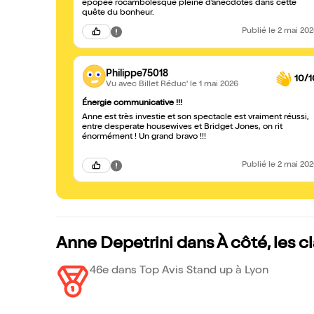
épopée rocambolesque pleine d’anecdotes dans cette
quête du bonheur.
Publié
le 2 mai 20
Philippe75018
10/1
Vu avec Billet Réduc'
le 1 mai 2026
Énergie communicative !!!
Anne est très investie et son spectacle est vraiment réussi,
entre desperate housewives et Bridget Jones, on rit
énormément ! Un grand bravo !!!
Publié
le 2 mai 20
Anne Depetrini dans À côté, les 
46e dans Top Avis Stand up à Lyon