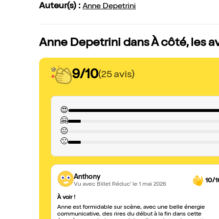
Auteur(s) :
Anne Depetrini
Anne Depetrini dans À côté, les a
9/10
(25 avis)
😍
🤗
😐
🙁
Anthony
10/1
Vu avec Billet Réduc'
le 1 mai 2026
À voir !
Anne est formidable sur scène, avec une belle énergie
communicative, des rires du début à la fin dans cette