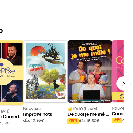
e
Nouveau !
Nouveau !
10/10 (11 avis)
 avis)
Comedy C
Impro'Minots
De quoi je me mêle
e Comedy
er !
?
dès 1
-31%
dès 10,95€
dès 15,50€
-35%
15,50€