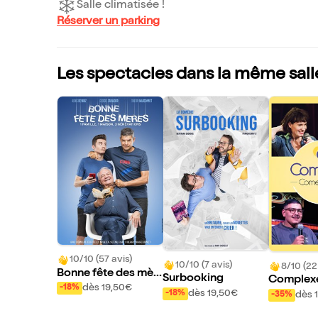
Salle climatisée !
Réserver un parking
Les spectacles dans la même sall
10/10 (57 avis)
10/10 (7 avis)
8/10 (22
Bonne fête des mèr
Surbooking
Complex
es
dès 19,50€
-18%
Club
dès 19,50€
-18%
dès 
-35%