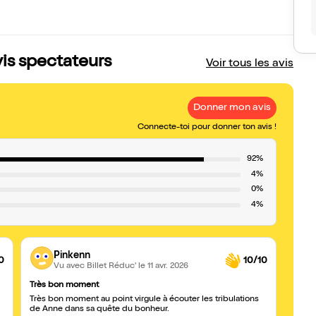
vis spectateurs
Voir tous les avis
Donner mon avis
Connecte-toi pour donner ton avis !
92%
4%
0%
4%
Pinkenn
0
10/10
Vu avec Billet Réduc'
le 11 avr. 2026
Très bon moment
Allez 
Très bon moment au point virgule à écouter les tribulations
Expérience 
de Anne dans sa quête du bonheur.
sans 