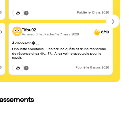
26
Publié
le 13 avr. 2026
Tifou92
0
8/10
Vu avec Billet Réduc'
le 7 mars 2026
vu 2 fo
À découvrir 😂👍🏼
Une p
Chouette spectacle ! Récit d'une quête et d'une recherche
de réponse chez 😂... ??... Allez voir le spectacle pour le
savoir.
26
Publié
le 8 mars 2026
classements