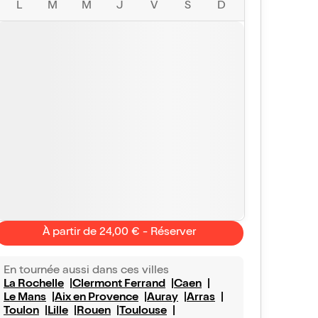
L
M
M
J
V
S
D
À partir de 24,00 € - Réserver
En tournée aussi dans ces villes
La Rochelle
Clermont Ferrand
Caen
Le Mans
Aix en Provence
Auray
Arras
Toulon
Lille
Rouen
Toulouse