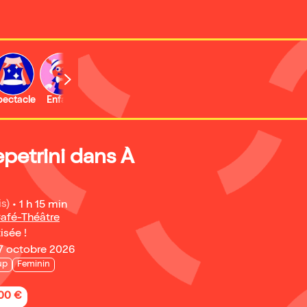
b
pectacle
Enfant
Concert
Activité
Expo et musée
petrini dans À
is)
•
1 h 15 min
afé-Théâtre
isée !
17 octobre 2026
up
Feminin
,00 €