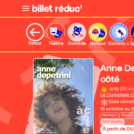
Retour
Théâtre
Comédie
Humour
Comedy clu
S
Anne De
côté
9/10
(25 av
Le Complexe C
Salle climat
15 octobre au 
Humour
Stand 
Tout public
À partir de 24