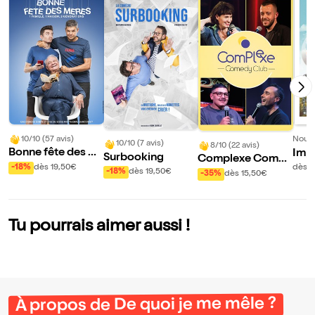
10/10 (57 avis)
Nouve
10/10 (7 avis)
8/10 (22 avis)
Bonne fête des m
Imp
Surbooking
Complexe Comed
ères
-18%
dès 19,50€
dès 1
y Club
-18%
dès 19,50€
-35%
dès 15,50€
Tu pourrais aimer aussi !
À propos de De quoi je me mêle ?