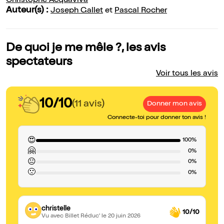
Christophe Acquaviva
Auteur(s) :
Joseph Gallet
et
Pascal Rocher
De quoi je me mêle ?, les avis
spectateurs
Voir tous les avis
10/10
(11 avis)
Donner mon avis
Connecte-toi pour donner ton avis !
😍
100%
🤗
0%
😐
0%
🙁
0%
christelle
10/10
Vu avec Billet Réduc'
le 20 juin 2026