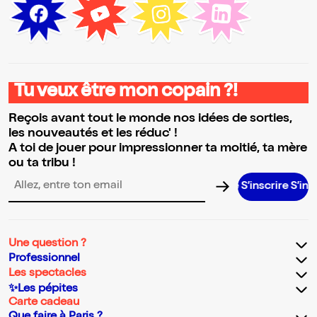
Tu veux être mon copain ?!
Reçois avant tout le monde nos idées de sorties,
les nouveautés et les réduc' !
A toi de jouer pour impressionner ta moitié, ta mère
ou ta tribu !
S’inscrire S’inscrire S’in
Adresse email pour la newsletter
Une question ?
Professionnel
Les spectacles
✨Les pépites
Carte cadeau
Que faire à Paris ?