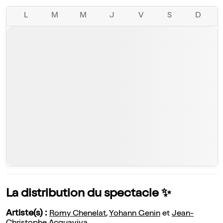
L
M
M
J
V
S
D
La distribution du spectacle ✨
Artiste(s) :
Romy Chenelat
,
Yohann Genin
et
Jean-