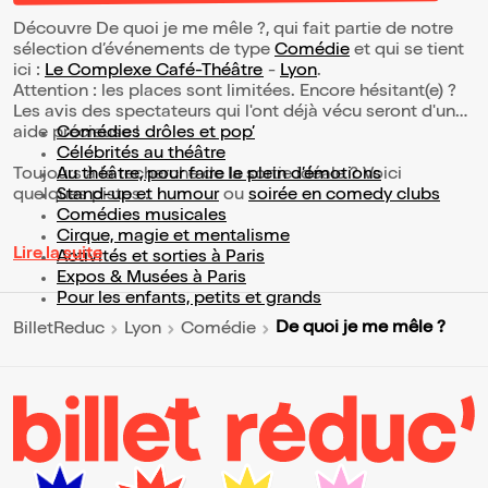
Découvre De quoi je me mêle ?, qui fait partie de notre
sélection d’événements de type
Comédie
et qui se tient
ici :
Le Complexe Café-Théâtre
-
Lyon
.
Attention : les places sont limitées. Encore hésitant(e) ?
Les avis des spectateurs qui l'ont déjà vécu seront d'une
aide précieuse !
Comédies drôles et pop’
Célébrités au théâtre
Toujours à la recherche de la sortie idéale ? Voici
Au théâtre, pour faire le plein d’émotions
quelques pistes :
Stand-up et humour
ou
soirée en comedy clubs
Comédies musicales
Cirque, magie et mentalisme
Lire la suite
Activités et sorties à Paris
Expos & Musées à Paris
Pour les enfants, petits et grands
De quoi je me mêle ?
BilletReduc
Lyon
Comédie