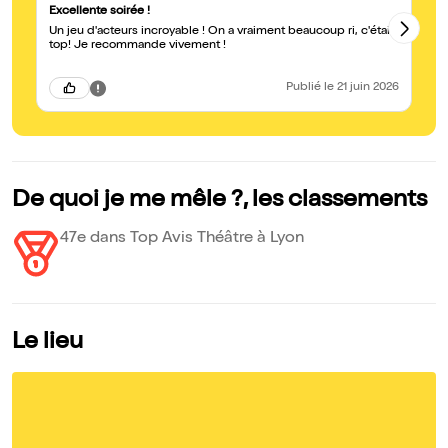
Excellente soirée !
Al
Un jeu d'acteurs incroyable ! On a vraiment beaucoup ri, c'était
Nous
top! Je recommande vivement !
et
et
Publié
le 21 juin 2026
De quoi je me mêle ?, les classements
47e dans Top Avis Théâtre à Lyon
Le lieu