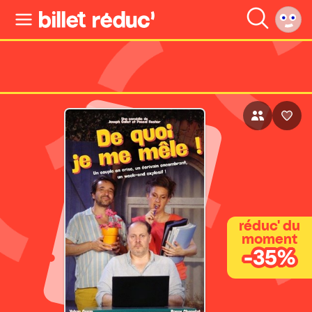
réduc' du
moment
-35%