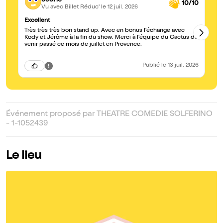
10/10
Vu avec Billet Réduc'
le 12 juil. 2026
Excellent
Ra
Très très très bon stand up. Avec en bonus l'échange avec
Ra
Kody et Jérôme à la fin du show. Merci à l'équipe du Cactus de
ca
venir passé ce mois de juillet en Provence.
sa
Publié
le 13 juil. 2026
Événement proposé par THEATRE COMEDIE SOLFERINO
- 1-1052439
Le lieu