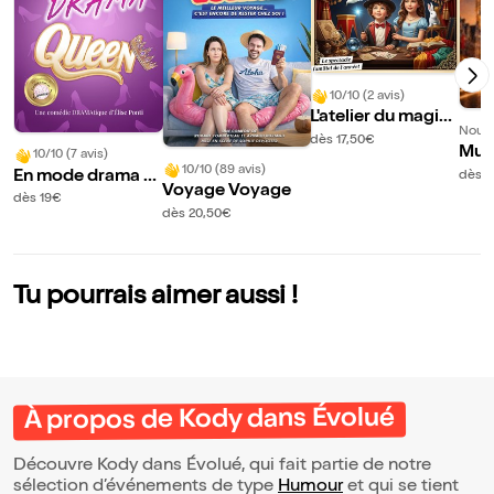
10/10 (2 avis)
L'atelier du magici
Nouve
en
dès 17,50€
Mus
10/10 (7 avis)
10/10 (89 avis)
a da
En mode drama q
dès 
Voyage Voyage
a
ueen
dès 19€
dès 20,50€
Tu pourrais aimer aussi !
À propos de Kody dans Évolué
Découvre Kody dans Évolué, qui fait partie de notre
sélection d’événements de type
Humour
et qui se tient