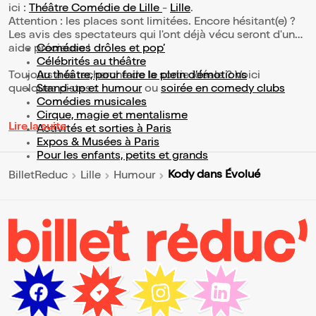
ici :
Théâtre Comédie de Lille
-
Lille
.
Attention : les places sont limitées. Encore hésitant(e) ?
Les avis des spectateurs qui l'ont déjà vécu seront d'une
aide précieuse !
Comédies drôles et pop’
Célébrités au théâtre
Toujours à la recherche de la sortie idéale ? Voici
Au théâtre, pour faire le plein d’émotions
quelques pistes :
Stand-up et humour
ou
soirée en comedy clubs
Comédies musicales
Cirque, magie et mentalisme
Lire la suite
Activités et sorties à Paris
Expos & Musées à Paris
Pour les enfants, petits et grands
Kody dans Évolué
BilletReduc
Lille
Humour