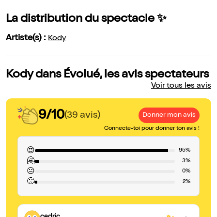
La distribution du spectacle ✨
Artiste(s) :
Kody
Kody dans Évolué, les avis spectateurs
Voir tous les avis
9/10
(39 avis)
Donner mon avis
Connecte-toi pour donner ton avis !
😍
95%
🤗
3%
😐
0%
🙁
2%
cedric