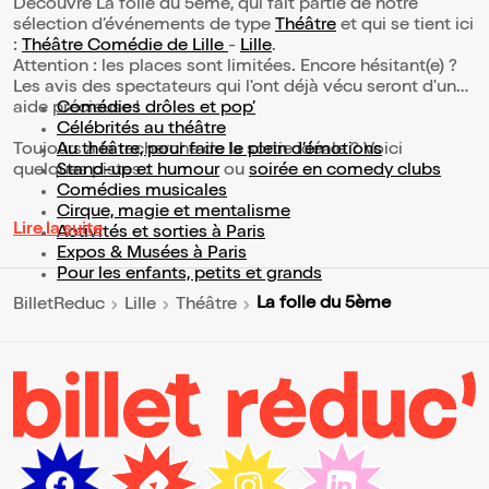
Découvre La folle du 5ème, qui fait partie de notre
sélection d’événements de type
Théâtre
et qui se tient ici
:
Théâtre Comédie de Lille
-
Lille
.
Attention : les places sont limitées. Encore hésitant(e) ?
Les avis des spectateurs qui l'ont déjà vécu seront d'une
aide précieuse !
Comédies drôles et pop’
Célébrités au théâtre
Toujours à la recherche de la sortie idéale ? Voici
Au théâtre, pour faire le plein d’émotions
quelques pistes :
Stand-up et humour
ou
soirée en comedy clubs
Comédies musicales
Cirque, magie et mentalisme
Lire la suite
Activités et sorties à Paris
Expos & Musées à Paris
Pour les enfants, petits et grands
La folle du 5ème
BilletReduc
Lille
Théâtre