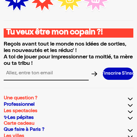
Tu veux être mon copain ?!
Reçois avant tout le monde nos idées de sorties,
les nouveautés et les réduc' !
A toi de jouer pour impressionner ta moitié, ta mère
ou ta tribu !
S’inscrire S’inscrire S’inscri
Adresse email pour la newsletter
Une question ?
Professionnel
Les spectacles
✨Les pépites
Carte cadeau
Que faire à Paris ?
Les villes