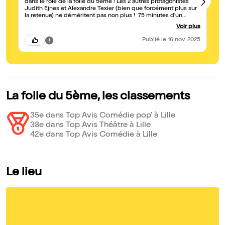
dans le rôle de la folle du 5eme ! Les 2 autres protagonistes
re
Judith Ejnes et Alexandre Texier (bien que forcément plus sur
la retenue) ne déméritent pas non plus ! 75 minutes d'un
moment de petit bonheur bien agréable à vivre. N'hésitez pas !
Voir plus
Publié
le 16 nov. 2025
La folle du 5ème, les classements
35e dans Top Avis Comédie pop' à Lille
38e dans Top Avis Théâtre à Lille
42e dans Top Avis Comédie à Lille
Le lieu