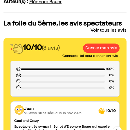
Auteur(s) :
Eléonore Bauer
La folle du 5ème, les avis spectateurs
Voir tous les avis
10/10
(3 avis)
Donner mon avis
Connecte-toi pour donner ton avis !
😍
100%
🤗
0%
😐
0%
🙁
0%
Jean
10/10
Vu avec Billet Réduc'
le 15 nov. 2025
Cool and Crazy
Ex
Spectacle très sympa ! Script d'Eleonore Bauer qui excelle
Tr