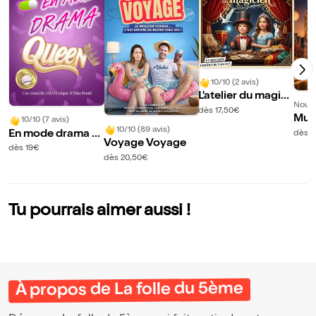
10/10 (2 avis)
L'atelier du magici
Nouve
en
dès 17,50€
Mus
10/10 (7 avis)
10/10 (89 avis)
a da
En mode drama q
dès 
Voyage Voyage
a
ueen
dès 19€
dès 20,50€
Tu pourrais aimer aussi !
À propos de La folle du 5ème