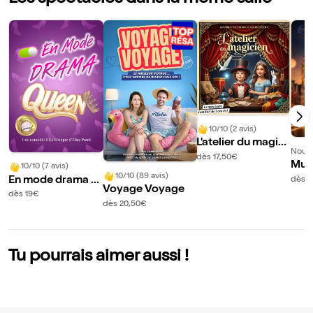
10/10 (2 avis)
L'atelier du magici
Nouve
en
dès 17,50€
Mus
10/10 (7 avis)
10/10 (89 avis)
a da
En mode drama q
dès 
Voyage Voyage
a
ueen
dès 19€
dès 20,50€
Tu pourrais aimer aussi !