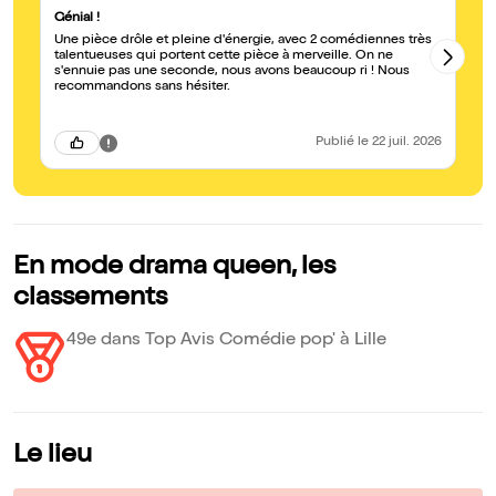
Génial !
Pi
Une pièce drôle et pleine d'énergie, avec 2 comédiennes très
No
talentueuses qui portent cette pièce à merveille. On ne
pi
s'ennuie pas une seconde, nous avons beaucoup ri ! Nous
ta
recommandons sans hésiter.
Publié
le 22 juil. 2026
En mode drama queen, les
classements
49e dans Top Avis Comédie pop' à Lille
Le lieu