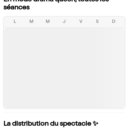
En mode drama queen, toutes les
séances
L
M
M
J
V
S
D
La distribution du spectacle ✨