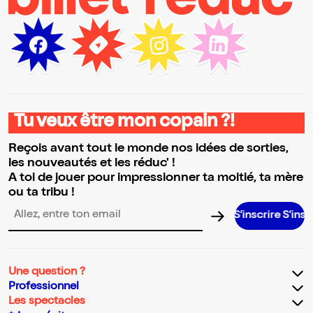
Tu veux être mon copain ?!
Reçois avant tout le monde nos idées de sorties,
les nouveautés et les réduc' !
A toi de jouer pour impressionner ta moitié, ta mère
ou ta tribu !
S’inscrire S’inscrire S’ins
Adresse email pour la newsletter
Une question ?
Professionnel
Les spectacles