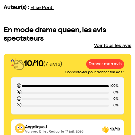
Auteur(s) :
Elise Ponti
En mode drama queen, les avis
spectateurs
Voir tous les avis
10/10
(7 avis)
Donner mon avis
Connecte-toi pour donner ton avis !
😍
100%
🤗
0%
😐
0%
🙁
0%
AngeliqueJ
10/10
Vu avec Billet Réduc'
le 17 juil. 2026