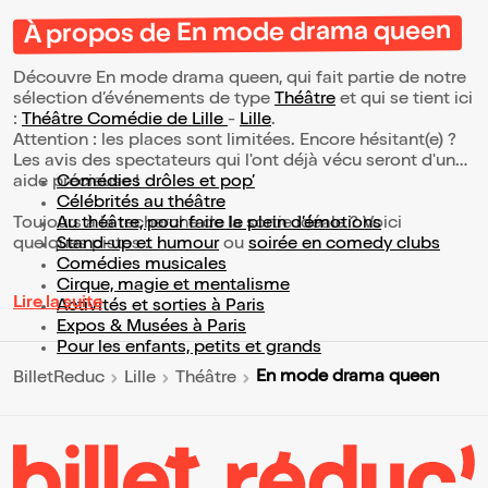
À propos de En mode drama queen
Découvre En mode drama queen, qui fait partie de notre
sélection d’événements de type
Théâtre
et qui se tient ici
:
Théâtre Comédie de Lille
-
Lille
.
Attention : les places sont limitées. Encore hésitant(e) ?
Les avis des spectateurs qui l'ont déjà vécu seront d'une
aide précieuse !
Comédies drôles et pop’
Célébrités au théâtre
Toujours à la recherche de la sortie idéale ? Voici
Au théâtre, pour faire le plein d’émotions
quelques pistes :
Stand-up et humour
ou
soirée en comedy clubs
Comédies musicales
Cirque, magie et mentalisme
Lire la suite
Activités et sorties à Paris
Expos & Musées à Paris
Pour les enfants, petits et grands
En mode drama queen
BilletReduc
Lille
Théâtre