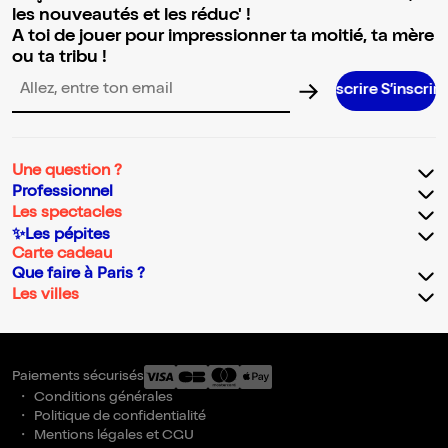
les nouveautés et les réduc' !
A toi de jouer pour impressionner ta moitié, ta mère
ou ta tribu !
S’i
Adresse email pour la newsletter
Une question ?
Professionnel
Les spectacles
✨Les pépites
Carte cadeau
Que faire à Paris ?
Les villes
Paiements sécurisés
Conditions générales
Politique de confidentialité
Mentions légales et CGU