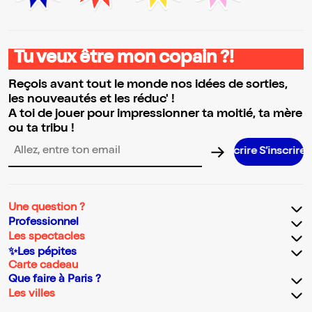
Tu veux être mon copain ?!
Reçois avant tout le monde nos idées de sorties,
les nouveautés et les réduc' !
A toi de jouer pour impressionner ta moitié, ta mère
ou ta tribu !
S’inscrir
Adresse email pour la newsletter
Une question ?
Professionnel
Les spectacles
✨Les pépites
Carte cadeau
Que faire à Paris ?
Les villes