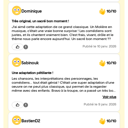
Dominique
10/10
Très original, un sacré bon moment !
J'ai aimé cette adaptation de ce grand classique. Un Molière en
musique, c'était une vraie bonne surprise ! Les comédiens sont
justes, et ils chantent vraiment bien. C'est frais, vivant, drôle et le
thème nous parle encore aujourd'hui. Un sacré bon moment ??
Publié
le 10 janv. 2026
Sabinouk
10/10
Une adaptation pétillante !
Les chansons, les interprétations des personnages, les
comédiens... tout était génial ! C'était une super adaptation d'une
oeuvre on ne peut plus classique, qui permet de la regarder
même avec des enfants. Bravo à la troupe, on a passé un très bon
moment. Merci aux artisans du songe
Voir plus
Publié
le 9 janv. 2026
BastienD2
10/10