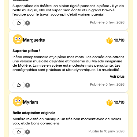
Excellent
Super pièce de théâtre, on a bien rigolé pendant la pièce , il ya de
belle musique, elle est super bien écrite et un grand bravo à
l’équipe pour le travail accompli c’était vraiment génial
Publié
le 5 févr. 2026
Marguerite
10/10
Superbe pièce !
Pièce exceptionnelle et je pèse mes mots. Les comédiens offrent
une version musicale déjantée et moderne du Malade imaginaire
de Molière. La mise en scène est modeste mais percutante. Les
chorégraphies sont précises et ultra dynamiques. La musicalité
est recherchée avec des voix maîtrisées et une joie
Voir plus
communicative. Bref, du théâtre de haute volée dans un théâtre
de poche, de la générosité à l’état brut ! Mon mari et moi avons
Publié
le 5 févr. 2026
adoré et recommandons vivement cette pièce !!
Myriam
10/10
Belle adaptation originale
Molière revisité en musique Un très bon moment avec de belles
voix, et de bons comédiens
Publié
le 10 janv. 2026