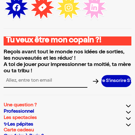
Tu veux être mon copain ?!
Reçois avant tout le monde nos idées de sorties,
les nouveautés et les réduc' !
A toi de jouer pour impressionner ta moitié, ta mère
ou ta tribu !
S’inscrire S’inscri
Adresse email pour la newsletter
Une question ?
Professionnel
Les spectacles
✨Les pépites
Carte cadeau