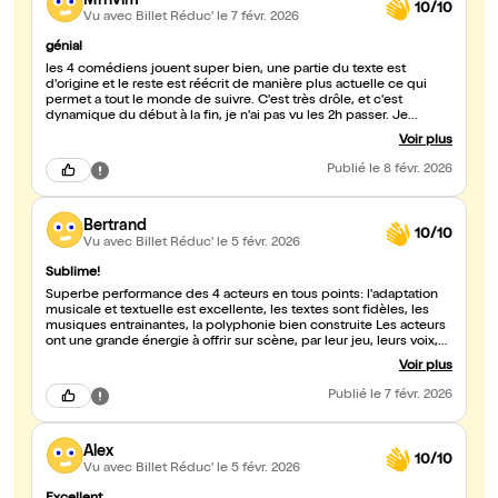
Mrnvlm
10/10
Vu avec Billet Réduc'
le 7 févr. 2026
génial
les 4 comédiens jouent super bien, une partie du texte est
d'origine et le reste est réécrit de manière plus actuelle ce qui
permet a tout le monde de suivre. C'est très drôle, et c'est
dynamique du début à la fin, je n'ai pas vu les 2h passer. Je
recommande !
Voir plus
Publié
le 8 févr. 2026
Bertrand
10/10
Vu avec Billet Réduc'
le 5 févr. 2026
Sublime!
Superbe performance des 4 acteurs en tous points: l'adaptation
musicale et textuelle est excellente, les textes sont fidèles, les
musiques entrainantes, la polyphonie bien construite Les acteurs
ont une grande énergie à offrir sur scène, par leur jeu, leurs voix,
les chants, les blagues, les costumes, les grimaces, les vers... bref,
Voir plus
tout ce que l'on vient chercher au théatre! Et quelle belle manière
de revisiter ce classique ou meme de le découvrir! Vous
Publié
le 7 févr. 2026
découvrirez des talents incroyables! foncez!
Alex
10/10
Vu avec Billet Réduc'
le 5 févr. 2026