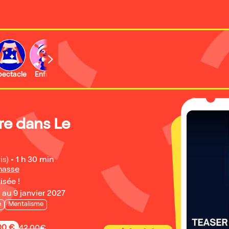
b
pectacle
Enfant
Concert
Activité
Expo et musée
re dans Le
is)
•
1 h 30 min
nasse
isée !
au 9 janvier 2027
e
Mentalisme
,00 €