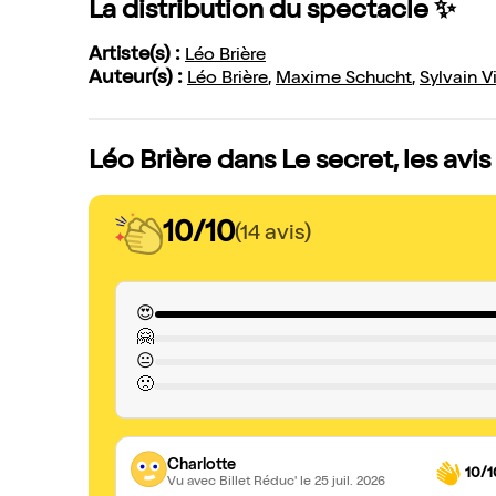
La distribution du spectacle ✨
Artiste(s) :
Léo Brière
Auteur(s) :
Léo Brière
,
Maxime Schucht
,
Sylvain V
Léo Brière dans Le secret, les avi
10/10
(14 avis)
😍
🤗
😐
🙁
Charlotte
10/1
Vu avec Billet Réduc'
le 25 juil. 2026