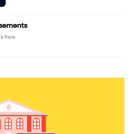
assements
 à Paris