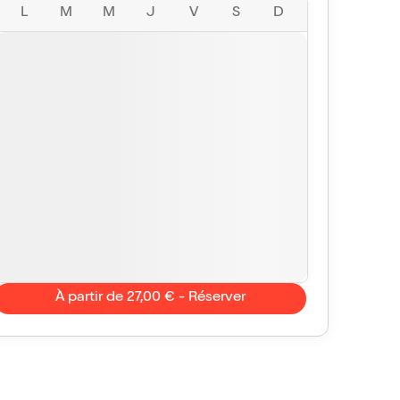
L
M
M
J
V
S
D
À partir de 27,00 € - Réserver