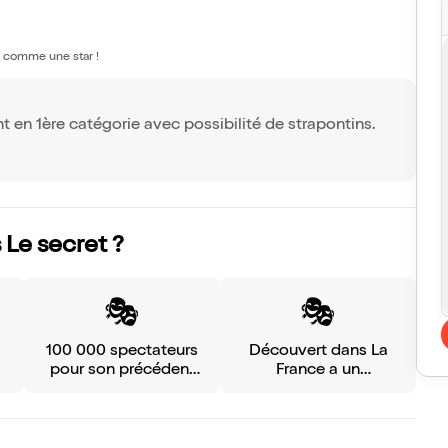
li comme une star !
t en 1ère catégorie avec possibilité de strapontins.
 Le secret ?
🎭
🎭
100 000 spectateurs
Découvert dans La
pour son précédent
France a un
spectacle
incroyable talent