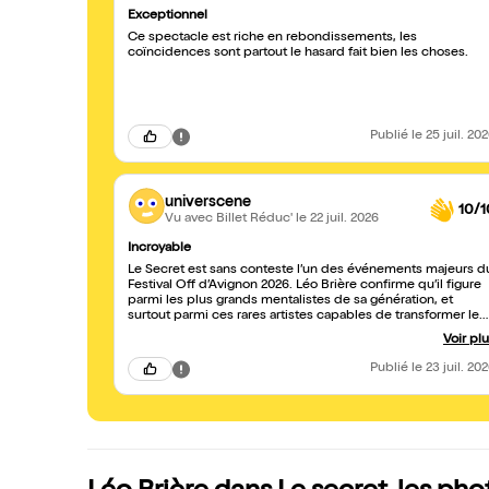
Exceptionnel
Ce spectacle est riche en rebondissements, les
coïncidences sont partout le hasard fait bien les choses.
Publié
le 25 juil. 20
universcene
10/1
Vu avec Billet Réduc'
le 22 juil. 2026
Incroyable
Le Secret est sans conteste l’un des événements majeurs d
Festival Off d’Avignon 2026. Léo Brière confirme qu’il figure
parmi les plus grands mentalistes de sa génération, et
surtout parmi ces rares artistes capables de transformer le
mystère en émotion pure. Un chef-d’œuvre de finesse,
Voir pl
d’intelligence et de poésie. Une expérience inoubliable qui
restera longtemps gravée dans la mémoire de ceux qui
Publié
le 23 juil. 20
auront eu le privilège d’y assister. Doc 3J