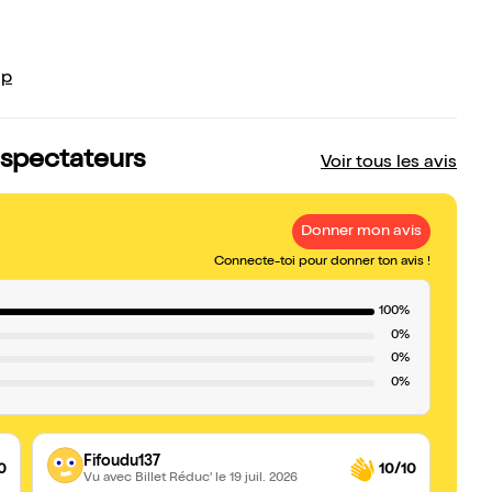
ip
s spectateurs
Voir tous les avis
Donner mon avis
Connecte-toi pour donner ton avis !
100%
0%
0%
0%
Fifoudu137
0
10/10
Vu avec Billet Réduc'
le 19 juil. 2026