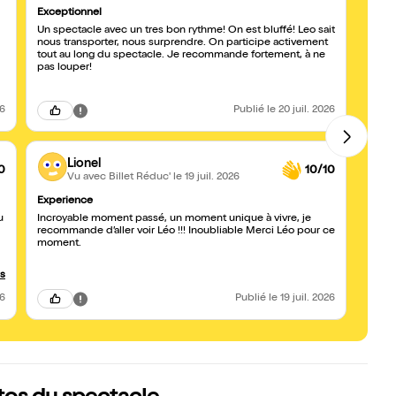
Exceptionnel
Wahou 
Un spectacle avec un tres bon rythme! On est bluffé! Leo sait
S'il y
nous transporter, nous surprendre. On participe activement
oubliez le reste Lé
tout au long du spectacle. Je recommande fortement, à ne
spect
pas louper!
fabule
intére
cerve
termin
26
Publié
le 20 juil. 2026
Lionel
0
10/10
Vu avec Billet Réduc'
le 19 juil. 2026
Experience
Toujou
u
Incroyable moment passé, un moment unique à vivre, je
Il rev
recommande d’aller voir Léo !!! Inoubliable Merci Léo pour ce
totale
moment.
incro
us
26
Publié
le 19 juil. 2026