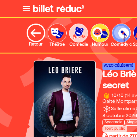
Retour
Théâtre
Comédie
Humour
Comedy clu
S
AVEC CÉLÉBRITÉ
Léo Briè
secret
10/10
(14 av
Gaité Montpar
Salle climat
8 octobre 2026 
Spectacle
Magi
Tout public
À partir de 27