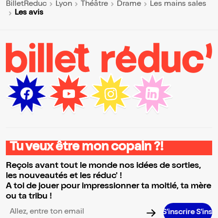
BilletReduc
Lyon
Théâtre
Drame
Les mains sales
Les avis
Tu veux être mon copain ?!
Reçois avant tout le monde nos idées de sorties,
les nouveautés et les réduc' !
A toi de jouer pour impressionner ta moitié, ta mère
ou ta tribu !
S’inscrire S’inscrire
Adresse email pour la newsletter