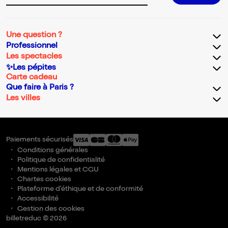
Une question ?
Professionnel
Les spectacles
✨Les pépites
Carte cadeau
Que faire à Paris ?
Les villes
Paiements sécurisés
Conditions générales
Politique de confidentialité
Mentions légales et CGU
Chartes cookies
Plateforme d'éthique et de conformité
Accessibilité
Gestion des cookies
billetreduc © 2026