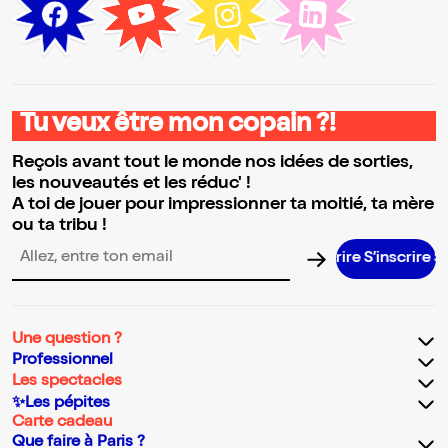
Tu veux être mon copain ?!
Reçois avant tout le monde nos idées de sorties,
les nouveautés et les réduc' !
A toi de jouer pour impressionner ta moitié, ta mère
ou ta tribu !
S’inscrire
Adresse email pour la newsletter
Une question ?
Professionnel
Les spectacles
✨Les pépites
Carte cadeau
Que faire à Paris ?