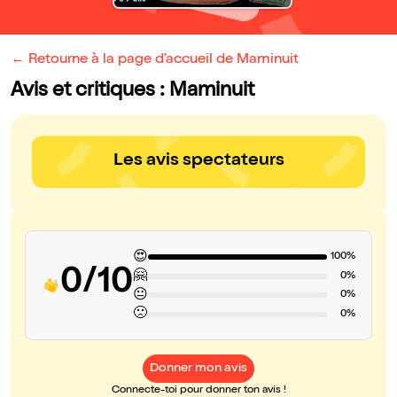
← Retourne à la page d'accueil de Maminuit
Avis et critiques : Maminuit
Les avis spectateurs
😍
100%
0/10
🤗
0%
😐
0%
🙁
0%
Donner mon avis
Connecte-toi pour donner ton avis !