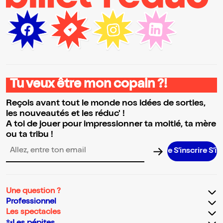
Tu veux être mon copain ?!
Reçois avant tout le monde nos idées de sorties,
les nouveautés et les réduc' !
A toi de jouer pour impressionner ta moitié, ta mère
ou ta tribu !
S’inscrire S’inscrir
Adresse email pour la newsletter
Une question ?
Professionnel
Les spectacles