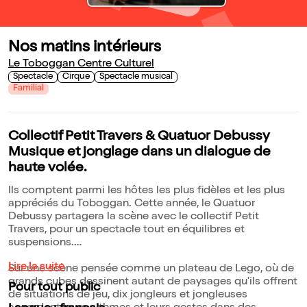
Nos matins intérieurs
Le Toboggan Centre Culturel
Spectacle
Cirque
Spectacle musical
Familial
Collectif Petit Travers & Quatuor Debussy
Musique et jonglage dans un dialogue de
haute volée.
Ils comptent parmi les hôtes les plus fidèles et les plus
appréciés du Toboggan. Cette année, le Quatuor
Debussy partagera la scène avec le collectif Petit
Travers, pour un spectacle tout en équilibres et
suspensions.
Lire la suite
Sur une scène pensée comme un plateau de Lego, où de
grands cubes dessinent autant de paysages qu'ils offrent
Pour tout public
de situations de jeu, dix jongleurs et jongleuses