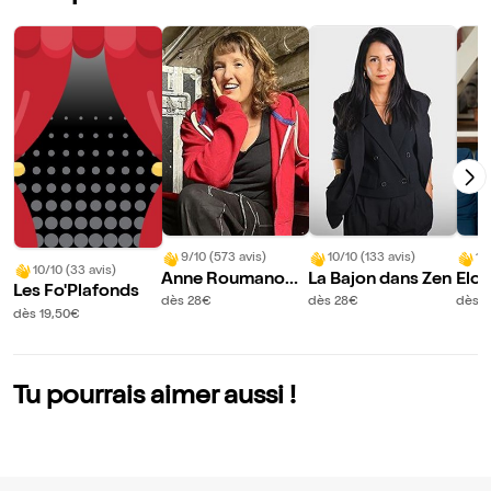
9/10 (573 avis)
10/10 (133 avis)
10
10/10 (33 avis)
Anne Roumanoff
La Bajon dans Zen
Elod
Les Fo'Plafonds
dans L'âge Libre | n
ns B
dès 28€
dès 28€
dès 
dès 19,50€
ouveau spectacle
Tu pourrais aimer aussi !