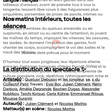
accordent leurs rythmes et leurs gestes dans des
Langue : français
tableaux d'unisson, avant de prendre tour à tour la
tangente, laissant libre cours à des fulgurances plus
singulières, parsemées de prises de parole, intimes ou
Nos matins intérieurs, toutes les
décalées.
séances
Quant aux membres du quatuor, encerclés ou en
surplomb, en retrait ou au centre de l'attention, ils jouent
les maîtres du temps, imposant les vitesses, les cassures,
les durées. Ils donnent l'impulsion des gestes, font
chanter les corps, accompagnent le vol des balles et le
tracé des bâtons.
Aucune date prévue pour le moment
D'humeur tout aussi jongleuse, leur répertoire alterne
entre les fantaisies baroques d'Henry Purcell (XVIIe) et la
La distribution du spectacle ✨
musique du contemporain Marc Mellits, empreinte de
culture populaire, rock, répétitive, rythmiquement riche et
Artiste(s) :
Quatuor Debussy
et
les jongleur
.
se
.
s du
exigeante.
Collectif Petit
Travers :
Eyal Bor
,
Julien Clément
,
Rémi
Darbois
,
Amélie Degrande
,
Bastien Dugas
,
Alexander
Koblikov
,
Taichi Kotsuji
,
Carla Kühne
,
Emmanuel Ritoux
,
Mousse Suraniti
Auteur(s) :
Julien Clément
et
Nicolas Mathis
Metteur(s) en scène :
Nicolas Mathis