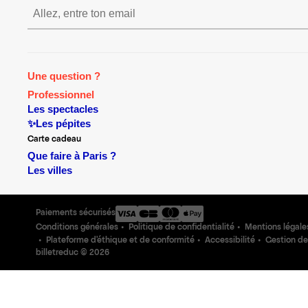
S’inscrire S’inscrire S’inscr
Une question ?
Professionnel
Les spectacles
✨Les pépites
Carte cadeau
Que faire à Paris ?
Les villes
Paiements sécurisés
Conditions générales
Politique de confidentialité
Mentions légale
Plateforme d'éthique et de conformité
Accessibilité
Gestion de
billetreduc ©
2026