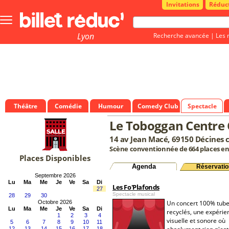
Invitations
Réduc
Bouton
menu
principale
Lyon
Recherche avancée
|
Les 
Théâtre
Comédie
Humour
Comedy Club
Spectacle
Le Toboggan Centre 
14 av Jean Macé, 69150 Décines 
Scène conventionnée de 664 places e
Places Disponibles
Agenda
Réservatio
Septembre 2026
Lu
Ma
Me
Je
Ve
Sa
Di
Les Fo'Plafonds
27
Spectacle musical
28
29
30
Octobre 2026
Un concert 100% tub
Lu
Ma
Me
Je
Ve
Sa
Di
recyclés, une expérie
1
2
3
4
visuelle et sonore où
5
6
7
8
9
10
11
12
13
14
15
16
17
18