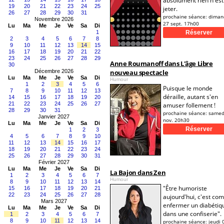
absolument rien n'est
19
20
21
22
23
24
25
jeter.
26
27
28
29
30
31
prochaine séance:
diman
Novembre 2026
27 sept. 17h00
Lu
Ma
Me
Je
Ve
Sa
Di
1
2
3
4
5
6
7
8
9
10
11
12
13
14
15
16
17
18
19
20
21
22
23
24
25
26
27
28
29
Anne Roumanoff dans L'âge Libre
30
Décembre 2026
nouveau spectacle
Lu
Ma
Me
Je
Ve
Sa
Di
Humour
1
2
3
4
5
6
Puisque le monde
7
8
9
10
11
12
13
déraille, autant s'en
14
15
16
17
18
19
20
21
22
23
24
25
26
27
amuser follement !
28
29
30
31
prochaine séance:
samed
Janvier 2027
nov. 20h30
Lu
Ma
Me
Je
Ve
Sa
Di
1
2
3
4
5
6
7
8
9
10
11
12
13
14
15
16
17
18
19
20
21
22
23
24
25
26
27
28
29
30
31
Février 2027
Lu
Ma
Me
Je
Ve
Sa
Di
La Bajon dans Zen
1
2
3
4
5
6
7
Humour
8
9
10
11
12
13
14
"Être humoriste
15
16
17
18
19
20
21
22
23
24
25
26
27
28
aujourd'hui, c'est c
Mars 2027
enfermer un diabétiq
Lu
Ma
Me
Je
Ve
Sa
Di
dans une confiserie".
1
2
3
4
5
6
7
8
9
10
11
12
13
14
prochaine séance:
jeudi 