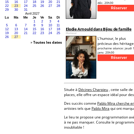
15
16
17
18
19
20
21
déc. 20h30
22
23
24
25
26
27
28
29
30
31
Avril 2027
Lu
Ma
Me
Je
Ve
Sa
Di
1
2
3
4
5
6
7
8
9
10
11
Elodie Arnould dans Bijou de famille
12
13
14
15
16
17
18
19
20
21
22
23
24
25
Humour
26
27
L'humour, le plus
»
Toutes les dates
précieux des héritage
prochaine séance:
jeudi 
janv. 20h30
Située à
Décines Charpieu
, cette salle de
places, elle offre un espace idéal pour d
Des succès comme
Pablo Mira cherche enc
artistes tels que
Pablo Mira
qui ont marqué
Le lieu te propose une programmation a
à ne pas manquer. Consulte le programme 
inoubliable !