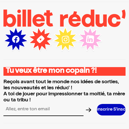
Tu veux être mon copain ?!
Reçois avant tout le monde nos idées de sorties,
les nouveautés et les réduc' !
A toi de jouer pour impressionner ta moitié, ta mère
ou ta tribu !
S’inscrire S’inscrire S’inscrir
Adresse email pour la newsletter