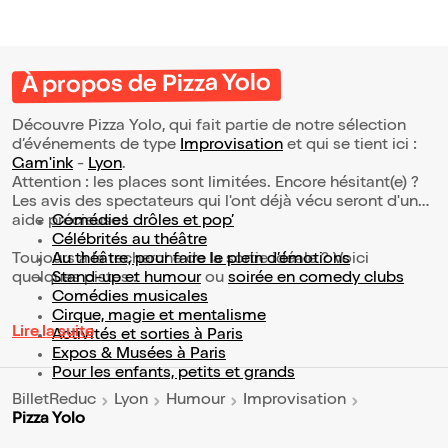
À propos de Pizza Yolo
Découvre Pizza Yolo, qui fait partie de notre sélection
d’événements de type
Improvisation
et qui se tient ici :
Gam'ink
-
Lyon
.
Attention : les places sont limitées. Encore hésitant(e) ?
Les avis des spectateurs qui l'ont déjà vécu seront d'une
aide précieuse !
Comédies drôles et pop’
Célébrités au théâtre
Toujours à la recherche de la sortie idéale ? Voici
Au théâtre, pour faire le plein d’émotions
quelques pistes :
Stand-up et humour
ou
soirée en comedy clubs
Comédies musicales
Cirque, magie et mentalisme
Lire la suite
Activités et sorties à Paris
Expos & Musées à Paris
Pour les enfants, petits et grands
BilletReduc
Lyon
Humour
Improvisation
Pizza Yolo