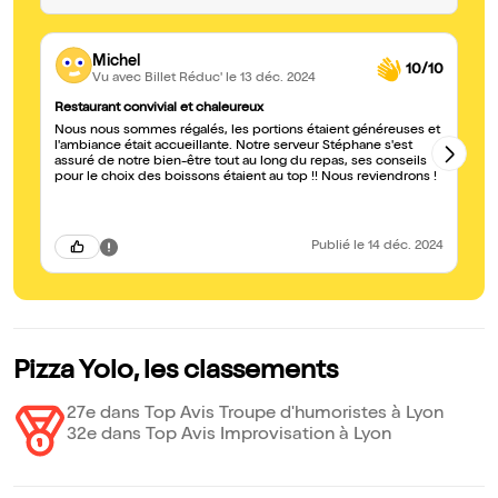
Michel
10/10
Vu avec Billet Réduc'
le 13 déc. 2024
Restaurant convivial et chaleureux
On
Nous nous sommes régalés, les portions étaient généreuses et
Un
l'ambiance était accueillante. Notre serveur Stéphane s'est
dé
assuré de notre bien-être tout au long du repas, ses conseils
Me
pour le choix des boissons étaient au top !! Nous reviendrons !
Publié
le 14 déc. 2024
Pizza Yolo, les classements
27e dans Top Avis Troupe d'humoristes à Lyon
32e dans Top Avis Improvisation à Lyon