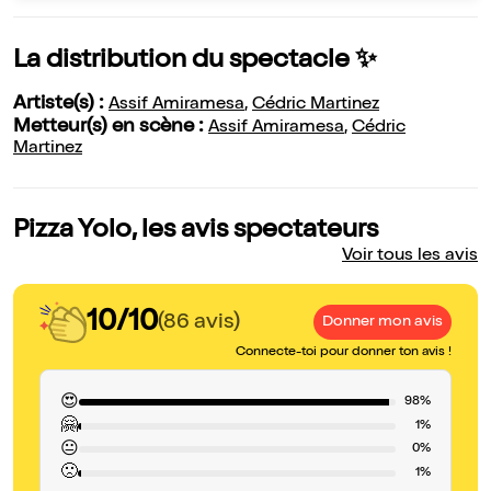
La distribution du spectacle ✨
Artiste(s) :
Assif Amiramesa
,
Cédric Martinez
Metteur(s) en scène :
Assif Amiramesa
,
Cédric
Martinez
Pizza Yolo, les avis spectateurs
Voir tous les avis
10/10
(86 avis)
Donner mon avis
Connecte-toi pour donner ton avis !
😍
98%
🤗
1%
😐
0%
🙁
1%