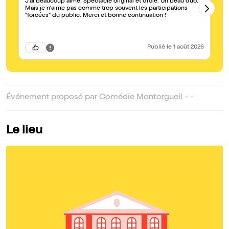
J'ai beaucoup aimé. Spectacle original et drôle. Un beau duo.
En
Mais je n'aime pas comme trop souvent les participations
de
"forcées" du public. Merci et bonne continuation !
de
do
ac
Publié
le 1 août 2026
Événement proposé par Comédie Montorgueil - -
Le lieu