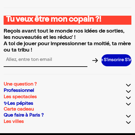
Tu veux être mon copain ?!
Reçois avant tout le monde nos idées de sorties,
les nouveautés et les réduc' !
A toi de jouer pour impressionner ta moitié, ta mère
ou ta tribu !
S’inscrire S’inscrire S’
Adresse email pour la newsletter
Une question ?
Professionnel
Les spectacles
✨Les pépites
Carte cadeau
Que faire à Paris ?
Les villes