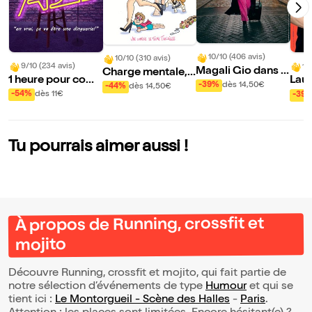
10/10 (406 avis)
10/10 (310 avis)
9/10 (234 avis)
10
Magali Gio dans B
Charge mentale, s
1 heure pour com
Laur
agage cabine
auve qui peut !
-39%
dès 14,50€
-44%
dès 14,50€
prendre son ado
cha
-54%
dès 11€
-39
Tu pourrais aimer aussi !
À propos de Running, crossfit et
mojito
Découvre Running, crossfit et mojito, qui fait partie de
notre sélection d’événements de type
Humour
et qui se
tient ici :
Le Montorgueil - Scène des Halles
-
Paris
.