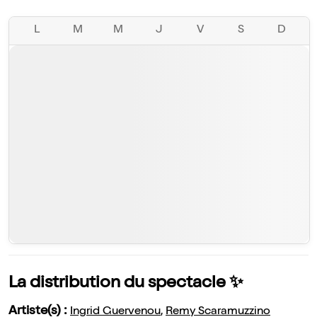
L
M
M
J
V
S
D
La distribution du spectacle ✨
Artiste(s) :
Ingrid Guervenou
,
Remy Scaramuzzino