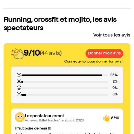
Running, crossfit et mojito, les avis
spectateurs
Voir tous les avis
9/10
(44 avis)
Donner mon avis
Connecte-toi pour donner ton avis !
😍
93%
🤗
2%
😐
0%
🙁
5%
Le spectateur errant
8/10
Vu avec Billet Réduc'
le 28 juil. 2026
Il faut boire de l'eau !!!
W