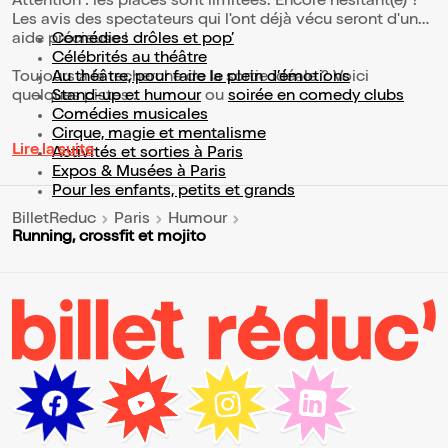
Attention : les places sont limitées. Encore hésitant(e) ?
Les avis des spectateurs qui l'ont déjà vécu seront d'une
aide précieuse !
Comédies drôles et pop’
Célébrités au théâtre
Toujours à la recherche de la sortie idéale ? Voici
Au théâtre, pour faire le plein d’émotions
quelques pistes :
Stand-up et humour
ou
soirée en comedy clubs
Comédies musicales
Cirque, magie et mentalisme
Lire la suite
Activités et sorties à Paris
Expos & Musées à Paris
Pour les enfants, petits et grands
BilletReduc
Paris
Humour
Running, crossfit et mojito