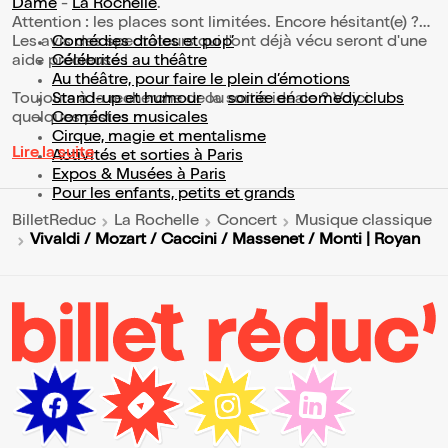
Dame
-
La Rochelle
.
Attention : les places sont limitées. Encore hésitant(e) ?
Les avis des spectateurs qui l'ont déjà vécu seront d'une
Comédies drôles et pop’
aide précieuse !
Célébrités au théâtre
Au théâtre, pour faire le plein d’émotions
Toujours à la recherche de la sortie idéale ? Voici
Stand-up et humour
ou
soirée en comedy clubs
quelques pistes :
Comédies musicales
Cirque, magie et mentalisme
Lire la suite
Activités et sorties à Paris
Expos & Musées à Paris
Pour les enfants, petits et grands
BilletReduc
La Rochelle
Concert
Musique classique
Vivaldi / Mozart / Caccini / Massenet / Monti | Royan