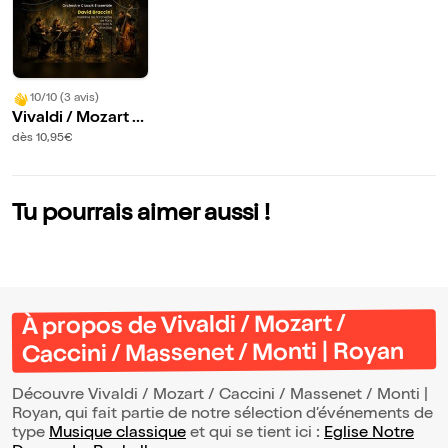
10/10 (3 avis)
Vivaldi / Mozart /
Caccini / Massen
dès 10,95€
et / Monti | Royan
Tu pourrais aimer aussi !
À propos de Vivaldi / Mozart /
Caccini / Massenet / Monti | Royan
Découvre Vivaldi / Mozart / Caccini / Massenet / Monti |
Royan, qui fait partie de notre sélection d’événements de
type
Musique classique
et qui se tient ici :
Eglise Notre