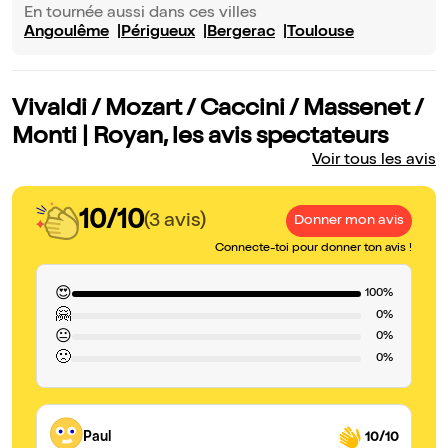
En tournée aussi dans ces villes
Angoulême
Périgueux
Bergerac
Toulouse
Vivaldi / Mozart / Caccini / Massenet /
Monti | Royan, les avis spectateurs
Voir tous les avis
10/10
(3 avis)
Donner mon avis
Connecte-toi pour donner ton avis !
😍
100%
🤗
0%
😐
0%
🙁
0%
Paul
10/10