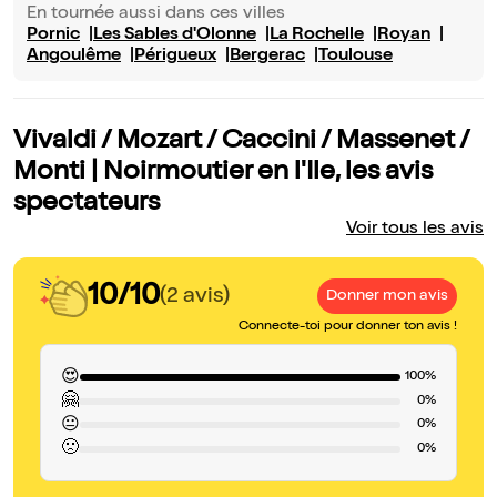
En tournée aussi dans ces villes
Pornic
Les Sables d'Olonne
La Rochelle
Royan
Angoulême
Périgueux
Bergerac
Toulouse
Vivaldi / Mozart / Caccini / Massenet /
Monti | Noirmoutier en l'Ile, les avis
spectateurs
Voir tous les avis
10/10
(2 avis)
Donner mon avis
Connecte-toi pour donner ton avis !
😍
100%
🤗
0%
😐
0%
🙁
0%