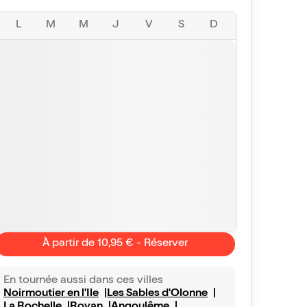
L
M
M
J
V
S
D
À partir de 10,95 € - Réserver
En tournée aussi dans ces villes
Noirmoutier en l'Ile
Les Sables d'Olonne