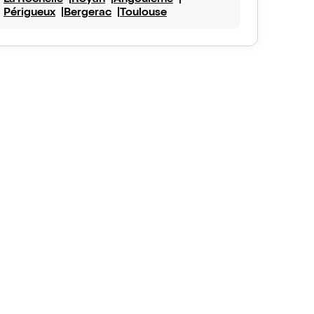
La Rochelle
Royan
Angoulême
Périgueux
Bergerac
Toulouse