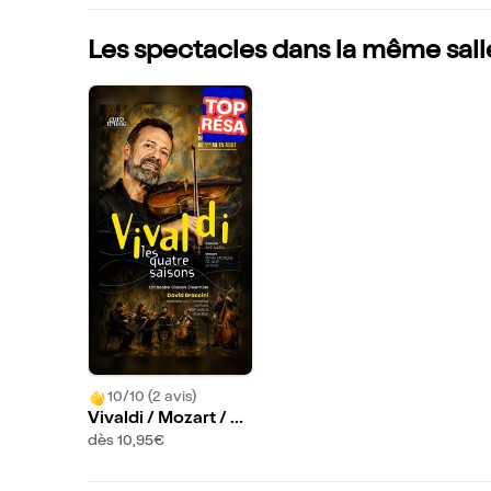
Les spectacles dans la même sall
10/10 (2 avis)
Vivaldi / Mozart / C
accini / Massenet /
dès 10,95€
Monti | Pornic