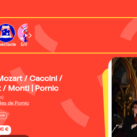
b
pectacle
Enfant
Concert
Activité
 Mozart / Caccini /
/ Monti | Pornic
s)
lles de Pornic
que
95 €