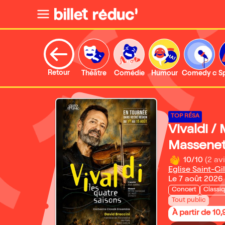
Retour
Théâtre
Comédie
Humour
Comedy clu
S
TOP RÉSA
Vivaldi /
Massenet 
10/10
(2 avi
Eglise Saint-Gi
Le 7 août 2026
Concert
Classi
Tout public
À partir de 10,