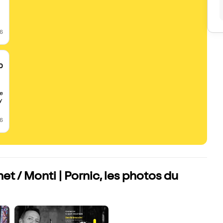
26
0
ue
y
26
net / Monti | Pornic, les photos du