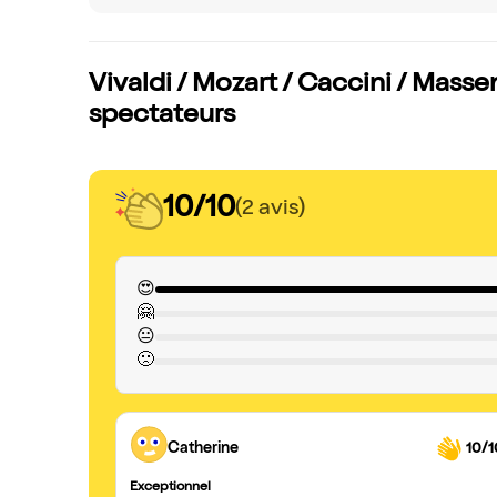
Vivaldi / Mozart / Caccini / Massen
spectateurs
10/10
(2 avis)
😍
🤗
😐
🙁
Catherine
10/1
Exceptionnel