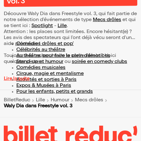
vol. 3
Découvre Waly Dia dans Freestyle vol. 3, qui fait partie de
notre sélection d’événements de type
Mecs drôles
et qui
se tient ici :
Spotlight
-
Lille
.
Attention : les places sont limitées. Encore hésitant(e) ?
Les avis des spectateurs qui l'ont déjà vécu seront d'une
aide précieuse !
Comédies drôles et pop’
Célébrités au théâtre
Toujours à la recherche de la sortie idéale ? Voici
Au théâtre, pour faire le plein d’émotions
quelques pistes :
Stand-up et humour
ou
soirée en comedy clubs
Comédies musicales
Cirque, magie et mentalisme
Lire la suite
Activités et sorties à Paris
Expos & Musées à Paris
Pour les enfants, petits et grands
BilletReduc
Lille
Humour
Mecs drôles
Waly Dia dans Freestyle vol. 3