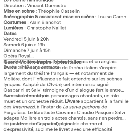
Le Poème Harmonique
Direction : Vincent Dumestre
Mise en scène
: Théophile Gasselin
Scénographie & assistanat mise en scène
: Louise Caron
Costumes
: Alain Blanchot
Lumières
: Christophe Naillet
Dates
Vendredi 5 juin à 20h
Samedi 6 juin à 19h
Dimanche 7 juin à 15h
Opéra Royal
Spectacle en italien surtitré en français et en anglais
Quand Molière inspire l'opéra italien
Durée : 1h15 sans entracte
Au XVIIIe siècle, la réforme de l'opéra italien s'inspire
largement du théâtre français — et notamment de
Molière, dont l'influence se fait entendre sur les scènes
lyriques. Adapté de
L'Avare
, cet intermezzo signé
Gasparini et Salvi témoigne d'un dialogue fertile entre
comédie et musique.
Avec seulement trois personnages chantants, un rôle
muet et un orchestre réduit,
L'Avare
appartient à la famille
des
intermezzi
, à l'instar de
La serva padrona
de
Pergolèse. Le librettiste Giovanni Claudio Pasquini Salvi
adapte Molière en trois actes chantés, sans rien perdre
de la verve comique de l'original.
La partition de Gasparini, pleine de charme et
d'expressivité, sublime le livret avec une efficacité