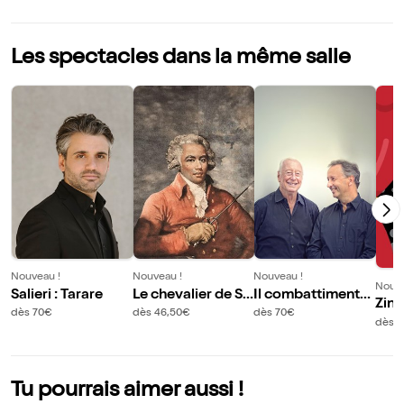
Les spectacles dans la même salle
Nouveau !
Nouveau !
Nouveau !
Nouve
Salieri : Tarare
Le chevalier de Sa
Il combattimento
Zing
int-George
di Tancredi e Clori
dès 70€
dès 46,50€
dès 70€
et J
dès 
nda
Tu pourrais aimer aussi !