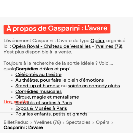
À propos de Gasparini : L'avare
L’événement Gasparini : L'avare de type
Opéra
, organisé
ici :
Opéra Royal - Château de Versailles
-
Yvelines (78)
,
n'est plus disponible à la vente.
Toujours à la recherche de la sortie idéale ? Voici
quelques pistes :
Comédies drôles et pop’
Célébrités au théâtre
Au théâtre, pour faire le plein d’émotions
Stand-up et humour
ou
soirée en comedy clubs
Comédies musicales
Cirque, magie et mentalisme
Lire la suite
Activités et sorties à Paris
Expos & Musées à Paris
Pour les enfants, petits et grands
BilletReduc
Yvelines (78)
Spectacles
Opéra
Gasparini : L'avare