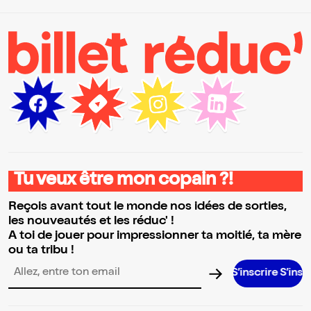
Tu veux être mon copain ?!
Reçois avant tout le monde nos idées de sorties,
les nouveautés et les réduc' !
A toi de jouer pour impressionner ta moitié, ta mère
ou ta tribu !
S’inscrire S’inscrire S’ins
Adresse email pour la newsletter