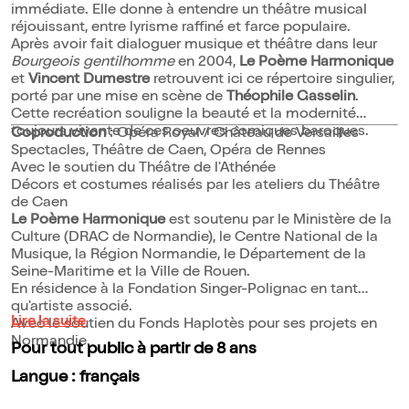
immédiate. Elle donne à entendre un théâtre musical
réjouissant, entre lyrisme raffiné et farce populaire.
Après avoir fait dialoguer musique et théâtre dans leur
Bourgeois gentilhomme
en 2004,
Le Poème Harmonique
et
Vincent Dumestre
retrouvent ici ce répertoire singulier,
porté par une mise en scène de
Théophile Gasselin
.
Cette recréation souligne la beauté et la modernité
toujours vivante de ces oeuvres comiques baroques.
Coproduction
: Opéra Royal / Château de Versailles
Spectacles, Théâtre de Caen, Opéra de Rennes
Avec le soutien du Théâtre de l'Athénée
Décors et costumes réalisés par les ateliers du Théâtre
de Caen
Le Poème Harmonique
est soutenu par le Ministère de la
Culture (DRAC de Normandie), le Centre National de la
Musique, la Région Normandie, le Département de la
Seine-Maritime et la Ville de Rouen.
En résidence à la Fondation Singer-Polignac en tant
qu'artiste associé.
Lire la suite
Avec le soutien du Fonds Haplotès pour ses projets en
Normandie.
Pour tout public à partir de 8 ans
Langue : français