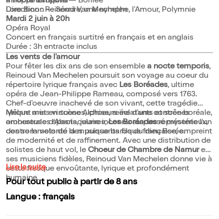
Philippe Estèphe — Borilée
a nocte temporis
Lore Binon — Sémire, une nymphe, l'Amour, Polymnie
Direction : Reinoud Van Mechelen
Mardi 2 juin à 20h
Opéra Royal
Concert en français surtitré en français et en anglais
Durée : 3h entracte inclus
Les vents de l'amour
Pour fêter les dix ans de son ensemble
a nocte temporis
,
Reinoud Van Mechelen poursuit son voyage au coeur du
répertoire lyrique français avec
Les Boréades
, ultime
opéra de Jean-Philippe Rameau, composé vers 1763.
Chef-d'oeuvre inachevé de son vivant, cette tragédie
lyrique met en scène Alphise, reine d'une contrée boréale,
Mêlant arias virtuoses, choeurs éclatants et scènes
amoureuse d'Abaris, jeune inconnu au passé mystérieux,
orchestrales spectaculaires,
Les Boréades
représente l'un
contre la volonté des puissants fils du dieu Borée.
des sommets de la musique baroque française, empreint
de modernité et de raffinement. Avec une distribution de
solistes de haut vol, le
Choeur de Chambre de Namur
et
ses musiciens fidèles, Reinoud Van Mechelen donne vie à
Lire la suite
cette fresque envoûtante, lyrique et profondément
humaine.
Pour tout public à partir de 8 ans
Langue : français