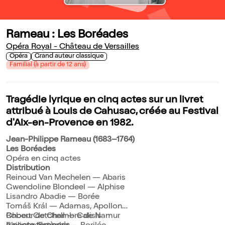
Rameau : Les Boréades
Opéra Royal - Château de Versailles
Opéra
Grand auteur classique
Familial (à partir de 12 ans)
Tragédie lyrique en cinq actes sur un livret
attribué à Louis de Cahusac, créée au Festival
d'Aix-en-Provence en 1982.
Jean-Philippe Rameau (1683–1764)
Les Boréades
Opéra en cinq actes
Distribution
Reinoud Van Mechelen — Abaris
Gwendoline Blondeel — Alphise
Lisandro Abadie — Borée
Tomáš Král — Adamas, Apollon
Robert Getchell — Calisis
Choeur de Chambre de Namur