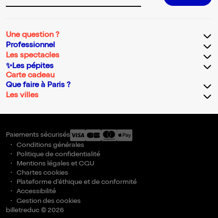
Une question ?
Professionnel
Les spectacles
✨Les pépites
Carte cadeau
Que faire à Paris ?
Les villes
Paiements sécurisés
Conditions générales
Politique de confidentialité
Mentions légales et CGU
Chartes cookies
Plateforme d'éthique et de conformité
Accessibilité
Gestion des cookies
billetreduc © 2026