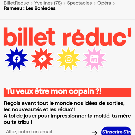
BilletReduc
Yvelines (78)
Spectacles
Opéra
Rameau : Les Boréades
Tu veux être mon copain ?!
Reçois avant tout le monde nos idées de sorties,
les nouveautés et les réduc' !
A toi de jouer pour impressionner ta moitié, ta mère
ou ta tribu !
S’inscrire S’inscrire S
Adresse email pour la newsletter