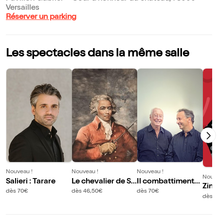
Versailles
Réserver un parking
Les spectacles dans la même salle
Nouveau !
Nouveau !
Nouveau !
Nouve
Salieri : Tarare
Le chevalier de Sa
Il combattimento
Zing
int-George
di Tancredi e Clori
dès 70€
dès 46,50€
dès 70€
et J
dès 
nda