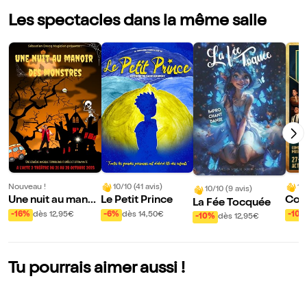
Les spectacles dans la même salle
Nouveau !
10/10 (41 avis)
10
10/10 (9 avis)
Une nuit au manoi
Le Petit Prince
Coup
La Fée Tocquée
r des monstres
Act
-16%
dès 12,95€
-6%
dès 14,50€
-10
-10%
dès 12,95€
Tu pourrais aimer aussi !