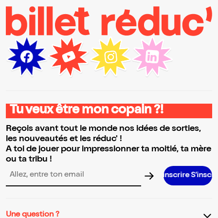
Tu veux être mon copain ?!
Reçois avant tout le monde nos idées de sorties,
les nouveautés et les réduc' !
A toi de jouer pour impressionner ta moitié, ta mère
ou ta tribu !
S’inscrire S’inscrire S’inscrire
Adresse email pour la newsletter
Une question ?