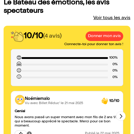
Le Bateau des émotions, les avis
spectateurs
Voir tous les avis
10/10
(4 avis)
Donner mon avis
Connecte-toi pour donner ton avis !
😍
100%
🤗
0%
😐
0%
🙁
0%
Noémiemalo
10/10
Vu avec Billet Réduc'
le 21 mai 2025
Genial
Av
Nous avons passé un super moment avec mon fils de 2 ans 1/2
Me
qui a beaucoup apprécié le spectacle. Merci pour ce bon
mu
moment.
Publié
le 22 mai 2025