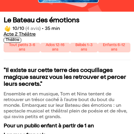
Le Bateau des émotions
10/10
(4 avis)
•
35 min
Acte 2 Théâtre
Théâtre
Tout petits 3-6
Ados 12-16
Bébés 1-3
Enfants 6-12
ans
ans
ans
ans
"Il existe sur cette terre des coquillages
magique saurez vous les retrouver et percer
leurs secrets."
Ensemble et en musique, Tom et Nina tentent de
retrouver un trésor caché à l'autre bout du bout du
monde. Embarquez sur leur Bateau des émotions : un
spectacle musical et théâtral plein de poésie et de rêve,
qui ravira petits et grands.
Pour un public enfant à partir de 1 an