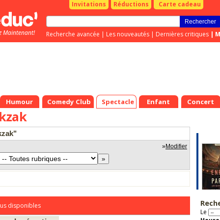
Invitations
Réductions
Carte cadeau
z Maintenant!
Recherche avancée
|
Les nouveautés
|
Dernières critiques
|
M
Humour
Comedy Club
Spectacle
Enfant
Concert
kzak
kzak"
»
Modifier
Rech
us disponibles
Le