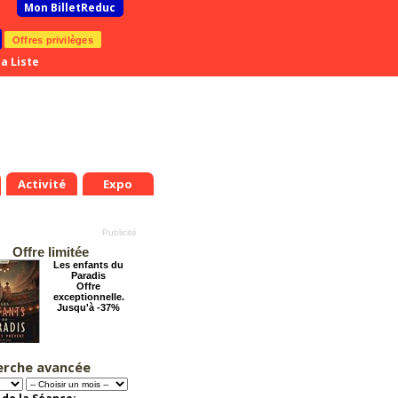
Mon BilletReduc
Offres privilèges
a Liste
Activité
Expo
Offre limitée
Les enfants du
Paradis
Offre
exceptionnelle.
Jusqu'à -37%
erche avancée
Arsène Lupin
Offre
exceptionnelle.
Jusqu'à -28%