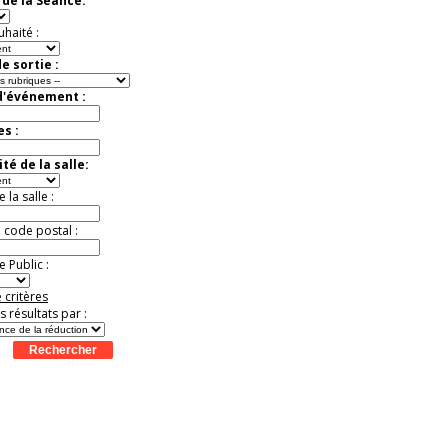
de la Séance:
uhaité :
e sortie :
d'événement :
es :
té de la salle:
la salle :
u code postal :
 Public :
 critères
es résultats par :