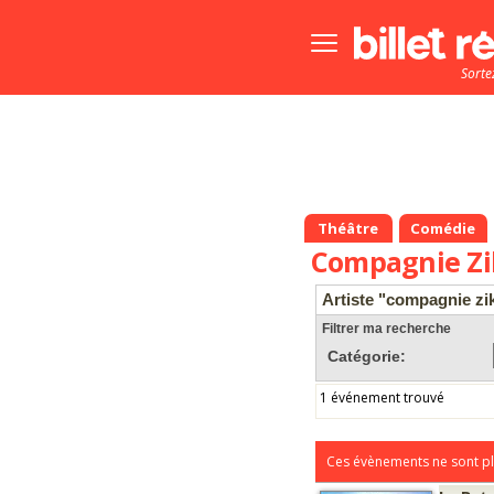
Bouton
menu
Sorte
principale
Théâtre
Comédie
Compagnie Zi
Artiste "compagnie zi
Filtrer ma recherche
Catégorie:
1 événement trouvé
Ces évènements ne sont pl