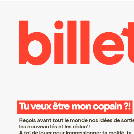
Tu veux être mon copain ?!
Reçois avant tout le monde nos idées de sorti
les nouveautés et les réduc' !
A toi de jouer pour impressionner ta moitié, ta