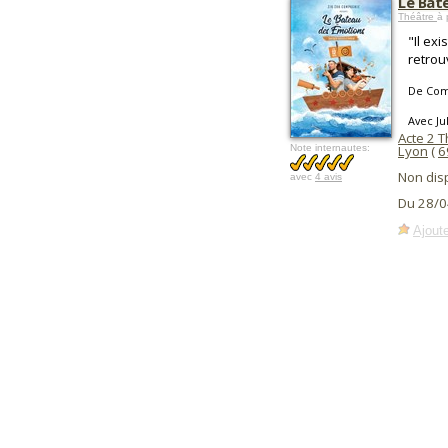
Le Bat
Théâtre
à 
"Il ex
retrou
De Com
Avec Ju
Acte 2 
Note internautes:
Lyon
(
6
Non dis
avec
4 avis
Du 28/0
Ajoute