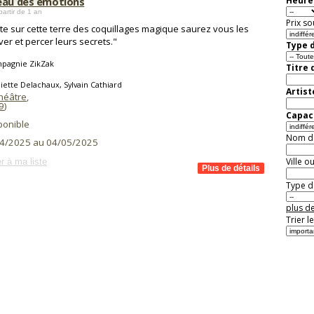
eau des émotions
Heure 
partir de 1 an
Prix so
iste sur cette terre des coquillages magique saurez vous les
ver et percer leurs secrets."
Type d
pagnie ZikZak
Titre 
liette Delachaux, Sylvain Cathiard
Artist
Théâtre
,
9
)
Capaci
ponible
Nom de 
4/2025 au 04/05/2025
Ville o
r à ma liste
Type de
plus de
Trier l