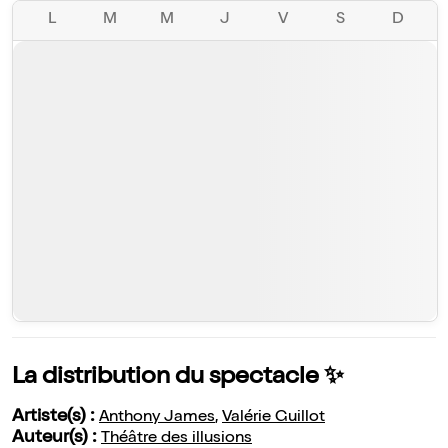
L
M
M
J
V
S
D
La distribution du spectacle ✨
Artiste(s) :
Anthony James
,
Valérie Guillot
Auteur(s) :
Théâtre des illusions