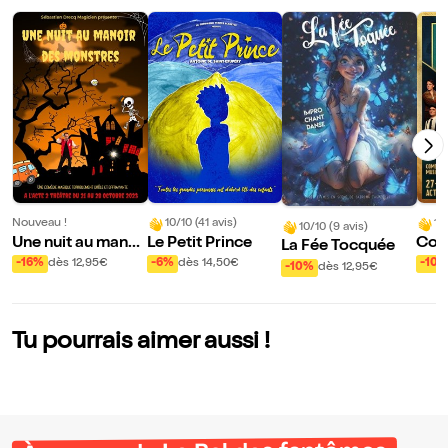
Nouveau !
10/10 (41 avis)
10
10/10 (9 avis)
Une nuit au manoi
Le Petit Prince
Coup
La Fée Tocquée
r des monstres
Act
-16%
dès 12,95€
-6%
dès 14,50€
-10
-10%
dès 12,95€
Tu pourrais aimer aussi !