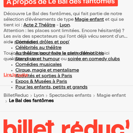
À propos de Le Bal des fantômes
Découvre Le Bal des fantômes, qui fait partie de notre
sélection d’événements de type
Magie enfant
et qui se
tient ici :
Acte 2 Théâtre
-
Lyon
.
Attention : les places sont limitées. Encore hésitant(e) ?
Les avis des spectateurs qui l'ont déjà vécu seront d'une
aide précieuse !
Comédies drôles et pop’
Célébrités au théâtre
Toujours à la recherche de la sortie idéale ? Voici
Au théâtre, pour faire le plein d’émotions
quelques pistes :
Stand-up et humour
ou
soirée en comedy clubs
Comédies musicales
Cirque, magie et mentalisme
Lire la suite
Activités et sorties à Paris
Expos & Musées à Paris
Pour les enfants, petits et grands
BilletReduc
Lyon
Spectacles enfants
Magie enfant
Le Bal des fantômes