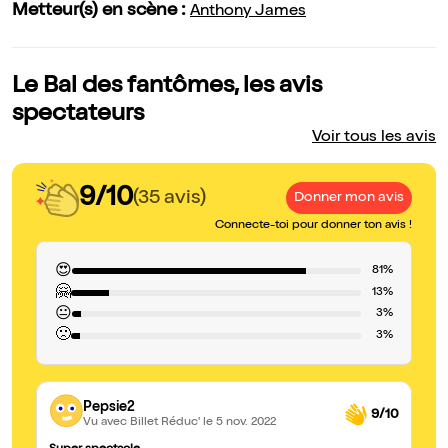
Metteur(s) en scène :
Anthony James
Le Bal des fantômes, les avis
spectateurs
Voir tous les avis
9/10
(35 avis)
Donner mon avis
Connecte-toi pour donner ton avis !
😍
81%
🤗
13%
😐
3%
🙁
3%
Pepsie2
9/10
Vu avec Billet Réduc'
le 5 nov. 2022