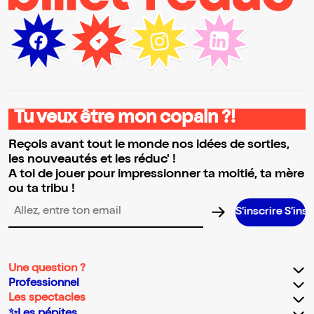
Tu veux être mon copain ?!
Reçois avant tout le monde nos idées de sorties,
les nouveautés et les réduc' !
A toi de jouer pour impressionner ta moitié, ta mère
ou ta tribu !
S’inscrire S’inscrire S’ins
Adresse email pour la newsletter
Une question ?
Professionnel
Les spectacles
✨Les pépites