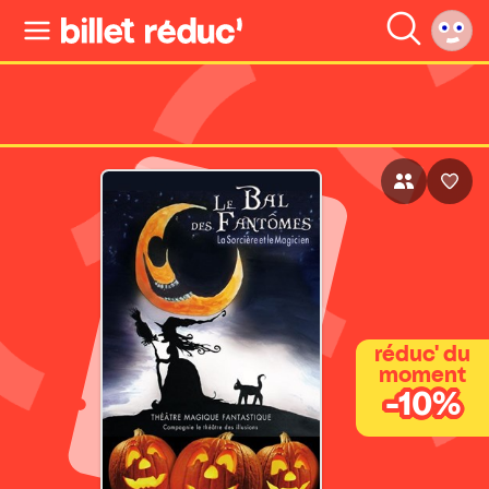
réduc' du
moment
-10%