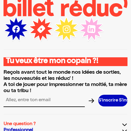
Tu veux être mon copain ?!
Reçois avant tout le monde nos idées de sorties,
les nouveautés et les réduc' !
A toi de jouer pour impressionner ta moitié, ta mère
ou ta tribu !
S’inscrire S’inscrire S’in
Adresse email pour la newsletter
Une question ?
Professionnel