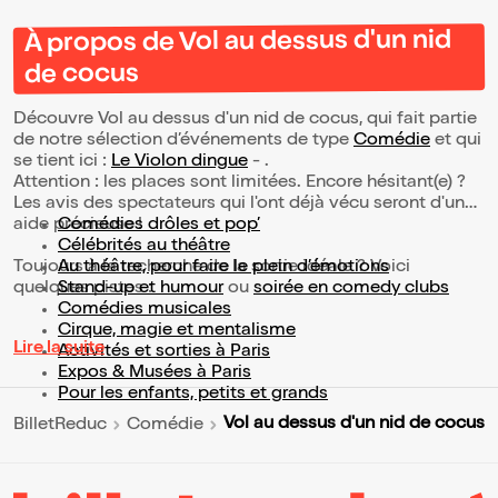
À propos de Vol au dessus d'un nid
de cocus
Découvre Vol au dessus d'un nid de cocus, qui fait partie
de notre sélection d’événements de type
Comédie
et qui
se tient ici :
Le Violon dingue
- .
Attention : les places sont limitées. Encore hésitant(e) ?
Les avis des spectateurs qui l'ont déjà vécu seront d'une
aide précieuse !
Comédies drôles et pop’
Célébrités au théâtre
Toujours à la recherche de la sortie idéale ? Voici
Au théâtre, pour faire le plein d’émotions
quelques pistes :
Stand-up et humour
ou
soirée en comedy clubs
Comédies musicales
Cirque, magie et mentalisme
Lire la suite
Activités et sorties à Paris
Expos & Musées à Paris
Pour les enfants, petits et grands
Vol au dessus d'un nid de cocus
BilletReduc
Comédie