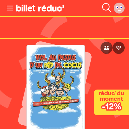
réduc' du
moment
-12%