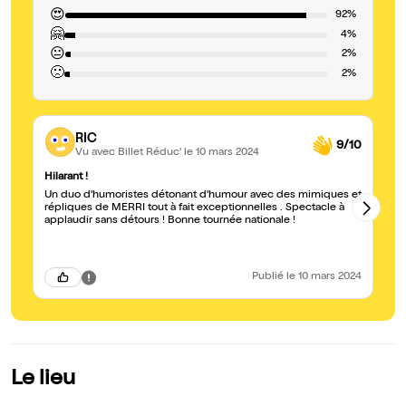
😍
92%
🤗
4%
😐
2%
🙁
2%
RIC
9/10
Vu avec Billet Réduc'
le 10 mars 2024
Hilarant !
Te
Un duo d'humoristes détonant d'humour avec des mimiques et
No
répliques de MERRI tout à fait exceptionnelles . Spectacle à
la
applaudir sans détours ! Bonne tournée nationale !
excepti
En
Publié
le 10 mars 2024
Le lieu