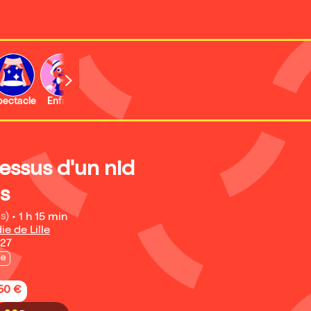
b
pectacle
Enfant
Concert
Activité
essus d'un nid
s
s)
•
1 h 15 min
e de Lille
027
ie
,50 €