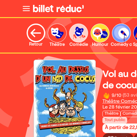
Retour
Théâtre
Comédie
Humour
Comedy clu
S
Vol au d
de cocu
9/10
(53 avi
Théâtre Comédi
Le 28 février 2
Théâtre
Coméd
Tout public
À partir de 22