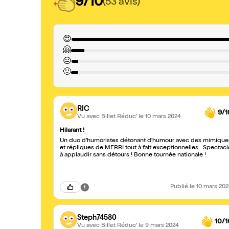
9/10
(53 avis)
😍
🤗
😐
🙁
RIC
9/1
Vu avec Billet Réduc'
le 10 mars 2024
Hilarant !
Un duo d'humoristes détonant d'humour avec des mimique
et répliques de MERRI tout à fait exceptionnelles . Spectacl
à applaudir sans détours ! Bonne tournée nationale !
Publié
le 10 mars 20
Steph74580
10/1
Vu avec Billet Réduc'
le 9 mars 2024