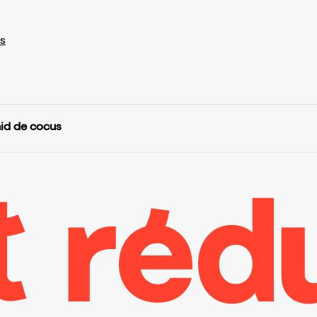
s
nid de cocus