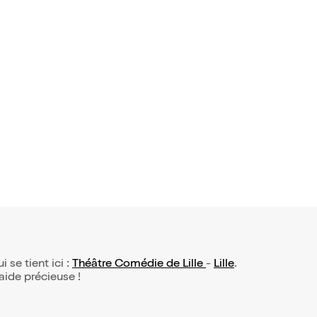
 avis)
sexe
€
i se tient ici :
Théâtre Comédie de Lille
-
Lille
.
 aide précieuse !