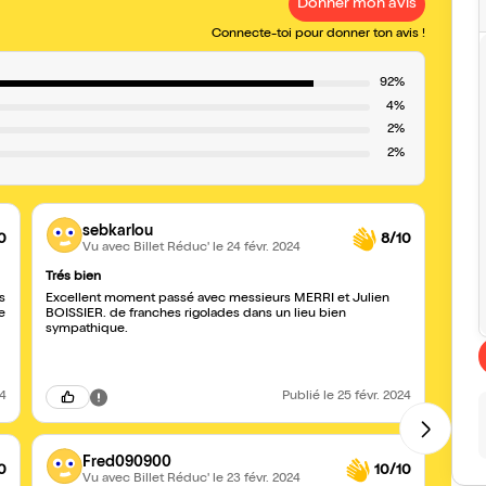
Donner mon avis
Connecte-toi pour donner ton avis !
92%
4%
2%
2%
sebkarlou
0
8/10
Vu avec Billet Réduc'
le 24 févr. 2024
Trés bien
Soiré
s
Excellent moment passé avec messieurs MERRI et Julien
Super
e
BOISSIER. de franches rigolades dans un lieu bien
bon m
sympathique.
et no
encor
24
Publié
le 25 févr. 2024
Fred090900
0
10/10
Vu avec Billet Réduc'
le 23 févr. 2024