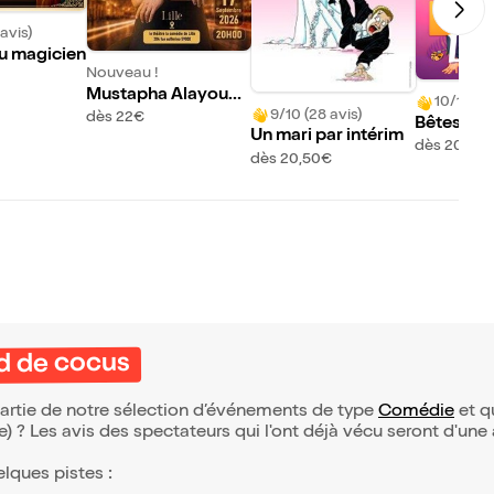
avis)
 du magicien
Nouveau !
Mustapha Alayoua
10/10 (47
dans Awel Merra
9/10 (28 avis)
dès 22€
Bêtes de 
Un mari par intérim
dès 20,50
dès 20,50€
id de cocus
partie de notre sélection d’événements de type
Comédie
et qu
(e) ? Les avis des spectateurs qui l'ont déjà vécu seront d'une
elques pistes :