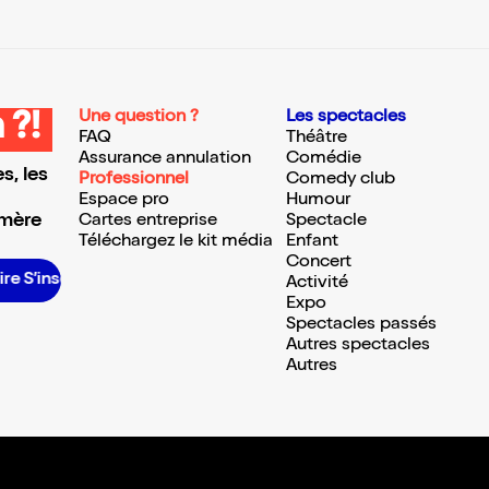
Une question ?
Les spectacles
 ?!
FAQ
Théâtre
Assurance annulation
Comédie
s, les
Professionnel
Comedy club
Espace pro
Humour
 mère
Cartes entreprise
Spectacle
Téléchargez le kit média
Enfant
Concert
re S’inscrire S’inscrire S’inscrire S’inscrire S’inscrire S’inscrire S’inscrire S’inscrire
Activité
Expo
Spectacles passés
Autres spectacles
Autres