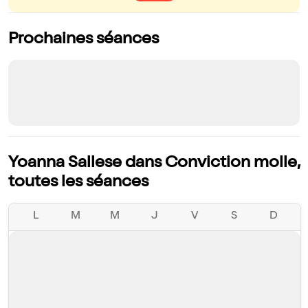
Prochaines séances
Yoanna Sallese dans Conviction molle,
toutes les séances
L
M
M
J
V
S
D