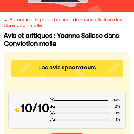
← Retourne à la page d'accueil de Yoanna Sallese dans
Conviction molle
Avis et critiques : Yoanna Sallese dans
Conviction molle
Les avis spectateurs
😍
96%
10/10
🤗
2%
😐
1%
🙁
1%