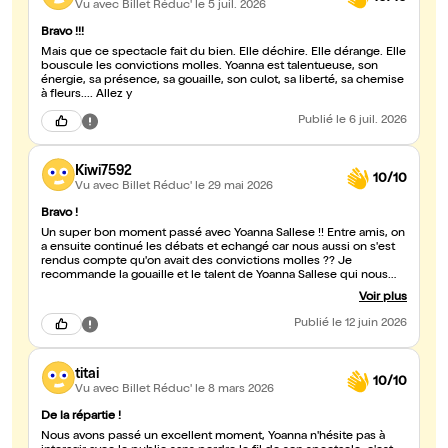
Vu avec Billet Réduc'
le 5 juil. 2026
Bravo !!!
Mais que ce spectacle fait du bien. Elle déchire. Elle dérange. Elle
bouscule les convictions molles. Yoanna est talentueuse, son
énergie, sa présence, sa gouaille, son culot, sa liberté, sa chemise
à fleurs.... Allez y
Publié
le 6 juil. 2026
Kiwi7592
10/10
Vu avec Billet Réduc'
le 29 mai 2026
Bravo !
Un super bon moment passé avec Yoanna Sallese !! Entre amis, on
a ensuite continué les débats et echangé car nous aussi on s'est
rendus compte qu'on avait des convictions molles ?? Je
recommande la gouaille et le talent de Yoanna Sallese qui nous
tient pendant tout le spectacle ! Bravo !
Voir plus
Publié
le 12 juin 2026
titai
10/10
Vu avec Billet Réduc'
le 8 mars 2026
De la répartie !
Nous avons passé un excellent moment, Yoanna n'hésite pas à