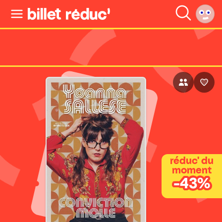
réduc' du
moment
-43%