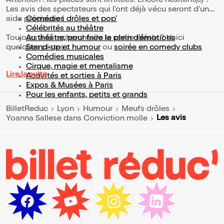
Attention : les places sont limitées. Encore hésitant(e) ?
Les avis des spectateurs qui l'ont déjà vécu seront d'une
aide précieuse !
Comédies drôles et pop’
Célébrités au théâtre
Toujours à la recherche de la sortie idéale ? Voici
Au théâtre, pour faire le plein d’émotions
quelques pistes :
Stand-up et humour
ou
soirée en comedy clubs
Comédies musicales
Cirque, magie et mentalisme
Lire la suite
Activités et sorties à Paris
Expos & Musées à Paris
Pour les enfants, petits et grands
BilletReduc
Lyon
Humour
Meufs drôles
Les avis
Yoanna Sallese dans Conviction molle