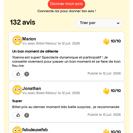
Donner mon avis
Connecte-toi pour donner ton avis !
132 avis
Marion
10/10
Vu avec Billet Réduc'
le 12 juil. 2026
Un bon moment de détente
Yoanna est super! Spectacle dynamique et participatif ! Je
conseille vivement pour passer un bon moment et se faire de bon
fou rire.
Publié
le 12 juil. 2026
Jonathan
10/10
Vu avec Billet Réduc'
le 12 juil. 2026
Super
Billet pris au dernier moment très belle surprise , je recommande
Publié
le 12 juil. 2026
fabuleusefab
10/10