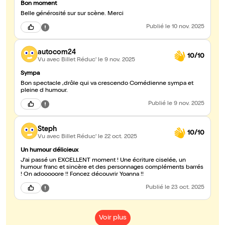
Bon moment
Belle générosité sur sur scène. Merci
Publié
le 10 nov. 2025
autocom24
10/10
Vu avec Billet Réduc'
le 9 nov. 2025
Sympa
Bon spectacle ,drôle qui va crescendo Comédienne sympa et
pleine d humour.
Publié
le 9 nov. 2025
Steph
10/10
Vu avec Billet Réduc'
le 22 oct. 2025
Un humour délicieux
J'ai passé un EXCELLENT moment ! Une écriture ciselée, un
humour franc et sincère et des personnages compléments barrés
! On adooooore !! Foncez découvrir Yoanna !!
Publié
le 23 oct. 2025
Voir plus