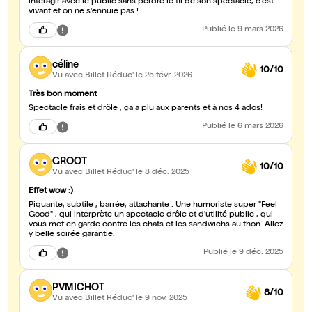
interagir avec le public sans perdre le fil de son spectacle, c'est
vivant et on ne s'ennuie pas !
Publié
le 9 mars 2026
céline
10/10
Vu avec Billet Réduc'
le 25 févr. 2026
Très bon moment
Spectacle frais et drôle , ça a plu aux parents et à nos 4 ados!
Publié
le 6 mars 2026
GROOT
10/10
Vu avec Billet Réduc'
le 8 déc. 2025
Effet wow :)
Piquante, subtile , barrée, attachante . Une humoriste super "Feel
Good" , qui interprète un spectacle drôle et d'utilité public , qui
vous met en garde contre les chats et les sandwichs au thon. Allez
y belle soirée garantie.
Publié
le 9 déc. 2025
PVMICHOT
8/10
Vu avec Billet Réduc'
le 9 nov. 2025