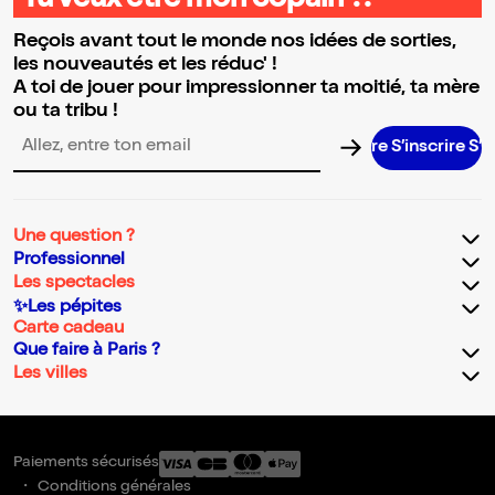
Tu veux être mon copain ?!
Reçois avant tout le monde nos idées de sorties,
les nouveautés et les réduc' !
A toi de jouer pour impressionner ta moitié, ta mère
ou ta tribu !
S’inscrire S’inscrir
Adresse email pour la newsletter
Une question ?
Professionnel
Les spectacles
✨Les pépites
Carte cadeau
Que faire à Paris ?
Les villes
Paiements sécurisés
Conditions générales