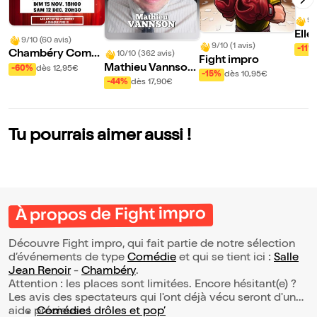
9/
Elle
9/10 (60 avis)
9/10 (1 avis)
mais
-11%
Chambéry Come
10/10 (362 avis)
Fight impro
mai
dy : la soirée de l'h
Mathieu Vannson
-60%
dès 12,95€
-15%
dès 10,95€
umour
dans L'art de sédui
-44%
dès 17,90€
re
Tu pourrais aimer aussi !
À propos de Fight impro
Découvre Fight impro, qui fait partie de notre sélection
d’événements de type
Comédie
et qui se tient ici :
Salle
Jean Renoir
-
Chambéry
.
Attention : les places sont limitées. Encore hésitant(e) ?
Les avis des spectateurs qui l'ont déjà vécu seront d'une
aide précieuse !
Comédies drôles et pop’