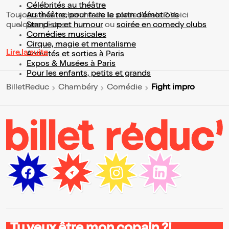
Célébrités au théâtre
Toujours à la recherche de la sortie idéale ? Voici
Au théâtre, pour faire le plein d’émotions
quelques pistes :
Stand-up et humour
ou
soirée en comedy clubs
Comédies musicales
Cirque, magie et mentalisme
Lire la suite
Activités et sorties à Paris
Expos & Musées à Paris
Pour les enfants, petits et grands
Fight impro
BilletReduc
Chambéry
Comédie