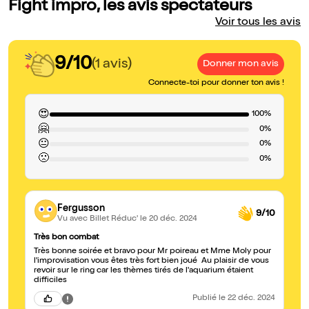
Fight impro, les avis spectateurs
Voir tous les avis
9/10
(1 avis)
Donner mon avis
Connecte-toi pour donner ton avis !
😍
100%
🤗
0%
😐
0%
🙁
0%
Fergusson
9/10
Vu avec Billet Réduc'
le 20 déc. 2024
Très bon combat
Très bonne soirée et bravo pour Mr poireau et Mme Moly pour
l'improvisation vous êtes très fort bien joué Au plaisir de vous
revoir sur le ring car les thèmes tirés de l'aquarium étaient
difficiles
Publié
le 22 déc. 2024