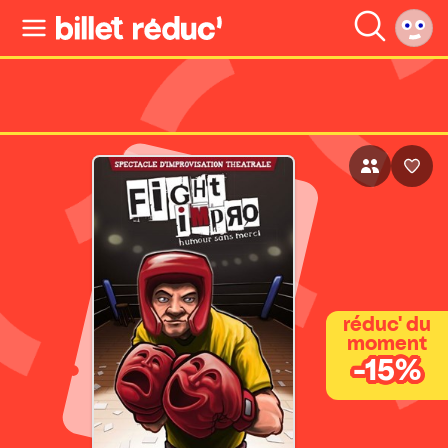
réduc' du
moment
-15%