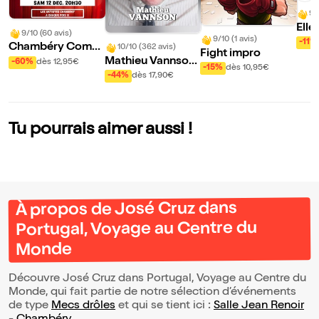
9/
Elle
9/10 (60 avis)
9/10 (1 avis)
mais
-11%
Chambéry Come
10/10 (362 avis)
Fight impro
mai
dy : la soirée de l'h
Mathieu Vannson
-60%
dès 12,95€
-15%
dès 10,95€
umour
dans L'art de sédui
-44%
dès 17,90€
re
Tu pourrais aimer aussi !
À propos de José Cruz dans
Portugal, Voyage au Centre du
Monde
Découvre José Cruz dans Portugal, Voyage au Centre du
Monde, qui fait partie de notre sélection d’événements
de type
Mecs drôles
et qui se tient ici :
Salle Jean Renoir