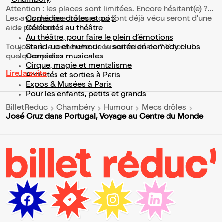
-
Chambéry
.
Attention : les places sont limitées. Encore hésitant(e) ?
Les avis des spectateurs qui l'ont déjà vécu seront d'une
Comédies drôles et pop’
aide précieuse !
Célébrités au théâtre
Au théâtre, pour faire le plein d’émotions
Toujours à la recherche de la sortie idéale ? Voici
Stand-up et humour
ou
soirée en comedy clubs
quelques pistes :
Comédies musicales
Cirque, magie et mentalisme
Lire la suite
Activités et sorties à Paris
Expos & Musées à Paris
Pour les enfants, petits et grands
BilletReduc
Chambéry
Humour
Mecs drôles
José Cruz dans Portugal, Voyage au Centre du Monde