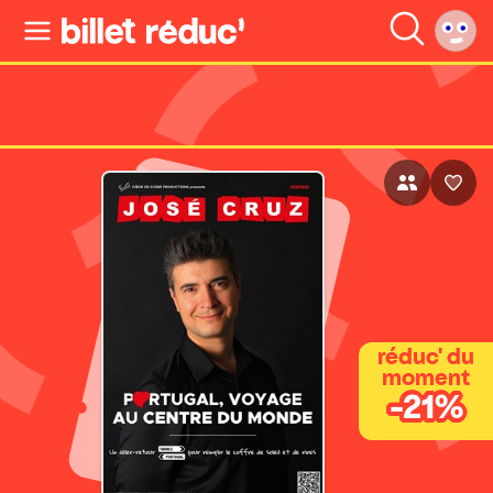
réduc' du
moment
-21%