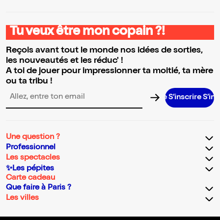
Tu veux être mon copain ?!
Reçois avant tout le monde nos idées de sorties,
les nouveautés et les réduc' !
A toi de jouer pour impressionner ta moitié, ta mère
ou ta tribu !
S’inscrire S’inscrire S’i
Adresse email pour la newsletter
Une question ?
Professionnel
Les spectacles
✨Les pépites
Carte cadeau
Que faire à Paris ?
Les villes