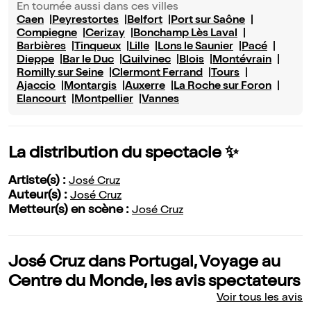
En tournée aussi dans ces villes
Caen
Peyrestortes
Belfort
Port sur Saône
Compiegne
Cerizay
Bonchamp Lès Laval
Barbières
Tinqueux
Lille
Lons le Saunier
Pacé
Dieppe
Bar le Duc
Guilvinec
Blois
Montévrain
Romilly sur Seine
Clermont Ferrand
Tours
Ajaccio
Montargis
Auxerre
La Roche sur Foron
Elancourt
Montpellier
Vannes
La distribution du spectacle ✨
Artiste(s) :
José Cruz
Auteur(s) :
José Cruz
Metteur(s) en scène :
José Cruz
José Cruz dans Portugal, Voyage au
Centre du Monde, les avis spectateurs
Voir tous les avis