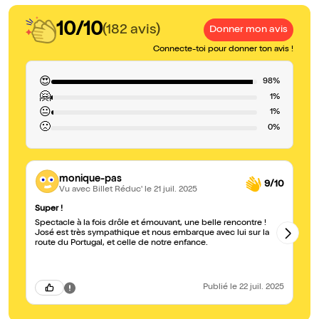
10/10
(182 avis)
Donner mon avis
Connecte-toi pour donner ton avis !
😍
98%
🤗
1%
😐
1%
🙁
0%
monique-pas
9/10
Vu avec Billet Réduc'
le 21 juil. 2025
Super !
Me
Spectacle à la fois drôle et émouvant, une belle rencontre !
Un
José est très sympathique et nous embarque avec lui sur la
bi
route du Portugal, et celle de notre enfance.
Publié
le 22 juil. 2025