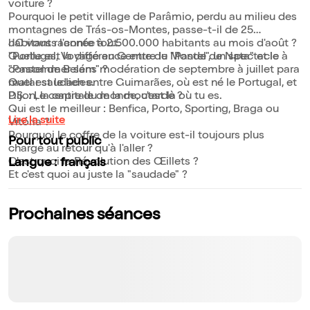
voiture ?
Pourquoi le petit village de Parâmio, perdu au milieu des
montagnes de Trás-os-Montes, passe-t-il de 25
habitants l'année à 2.500.000 habitants au mois d'août ?
JC vous raconte tout.
Quelle est la différence entre le "Pastel de Nata" et le
"Portugal, Voyage au Centre du Monde", un spectacle à
"Pastel de Belém" ?
consommer sans modération de septembre à juillet para
Quel est le lien entre Guimarães, où est né le Portugal, et
matar saudades.
Dijon, la capitale de la moutarde ?
P.S. : Le centre du monde, c'est là où tu es.
Qui est le meilleur : Benfica, Porto, Sporting, Braga ou
Lire la suite
Vitória ?
Pourquoi le coffre de la voiture est-il toujours plus
Pour tout public
chargé au retour qu'à l'aller ?
C'est quoi la Révolution des Œillets ?
Langue : français
Et c'est quoi au juste la "saudade" ?
Prochaines séances