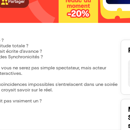
réduc' du
Partager
moment
-20%
 ?
itude totale ?
it écrite d'avance ?
s des Synchronicités ?
vous ne serez pas simple spectateur, mais acteur
teractives.
et coïncidences impossibles s'entrelacent dans une soirée
croyait savoir sur le réel.
ait pas vraiment un ?