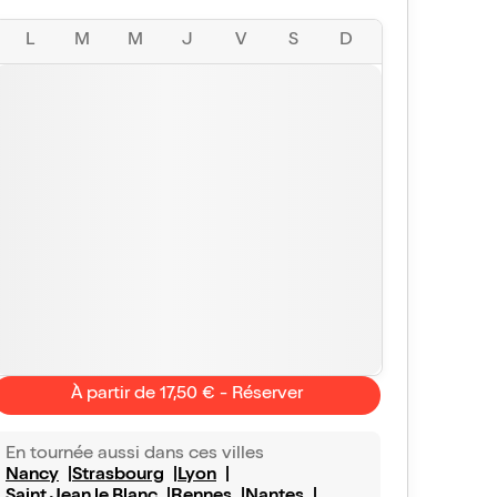
L
M
M
J
V
S
D
À partir de 17,50 € - Réserver
En tournée aussi dans ces villes
Nancy
Strasbourg
Lyon
anne-sylvie
10/10
Sylvia