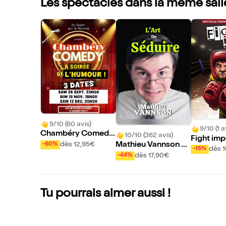
Les spectacles dans la même sall
9/10 (60 avis)
9/10 (1 a
Chambéry Comedy
10/10 (362 avis)
Fight imp
: la soirée de l'humo
dès 12,95€
Mathieu Vannson d
-60%
dès 
-15%
ur
ans L'art de séduire
dès 17,90€
-44%
Tu pourrais aimer aussi !