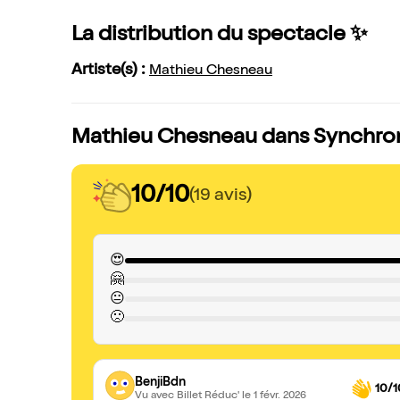
La distribution du spectacle ✨
Artiste(s) :
Mathieu Chesneau
Mathieu Chesneau dans Synchronic
10/10
(19 avis)
😍
🤗
😐
🙁
BenjiBdn
10/1
Vu avec Billet Réduc'
le 1 févr. 2026