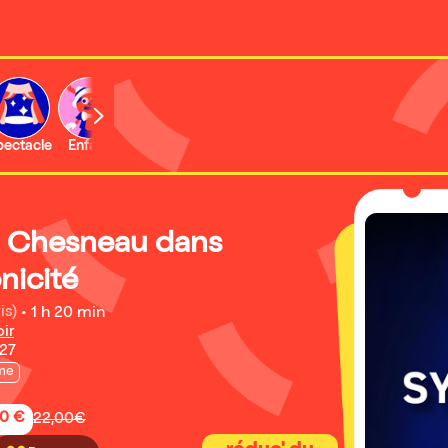
b
pectacle
Enfant
Concert
Activité
Expo et musée
 Chesneau dans
nicité
is)
•
1 h 20 min
ir
027
me
50 €
22,00€