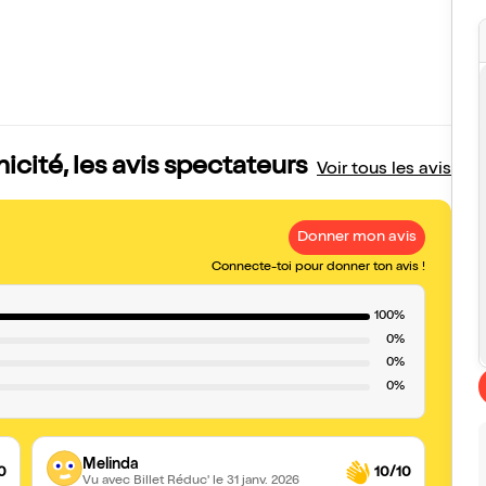
ité, les avis spectateurs
Voir tous les avis
Donner mon avis
Connecte-toi pour donner ton avis !
100%
0%
0%
0%
Melinda
0
10/10
Vu avec Billet Réduc'
le 31 janv. 2026