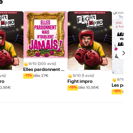
e
9/10 (300 avis)
Elles pardonnent m
ais n'oublient jamais
vis)
9/10 (1 avis)
dès 27€
-11%
9/10 (118
ro
Fight impro
Les paren
10,95€
dès 10,95€
-15%
t de Mars,
dès 
-18%
s du McDo
aman