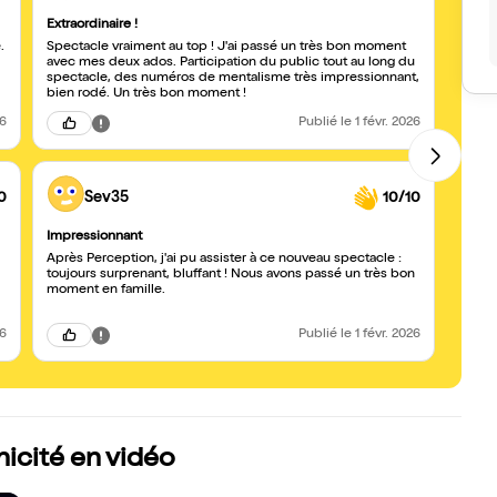
Extraordinaire !
Spect
.
Spectacle vraiment au top ! J'ai passé un très bon moment
Interv
avec mes deux ados. Participation du public tout au long du
publi
spectacle, des numéros de mentalisme très impressionnant,
bien rodé. Un très bon moment !
26
Publié
le 1 févr. 2026
0
Sev35
10/10
Impressionnant
Mathi
Après Perception, j'ai pu assister à ce nouveau spectacle :
Un tres bon spec
toujours surprenant, bluffant ! Nous avons passé un très bon
plus 
moment en famille.
26
Publié
le 1 févr. 2026
icité en vidéo