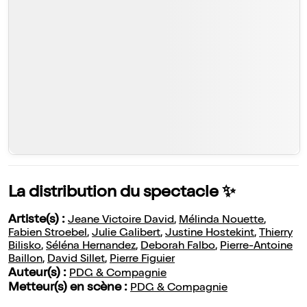
La distribution du spectacle ✨
Artiste(s) :
Jeane Victoire David
,
Mélinda Nouette
,
Fabien Stroebel
,
Julie Galibert
,
Justine Hostekint
,
Thierry
Bilisko
,
Séléna Hernandez
,
Deborah Falbo
,
Pierre-Antoine
Baillon
,
David Sillet
,
Pierre Figuier
Auteur(s) :
PDG & Compagnie
Metteur(s) en scène :
PDG & Compagnie