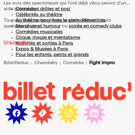
Les avis des spectateurs qui l'ont déjà vécu seront d'une
aide précieuse !
Comédies drôles et pop’
Célébrités au théâtre
Toujours à la recherche de la sortie idéale ? Voici
Au théâtre, pour faire le plein d’émotions
quelques pistes :
Stand-up et humour
ou
soirée en comedy clubs
Comédies musicales
Cirque, magie et mentalisme
Lire la suite
Activités et sorties à Paris
Expos & Musées à Paris
Pour les enfants, petits et grands
Fight impro
BilletReduc
Chambéry
Comédie