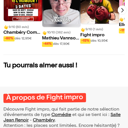
9/
Elle
9/10 (60 avis)
9/10 (1 avis)
mais
-11%
Chambéry Come
10/10 (362 avis)
Fight impro
mai
dy : la soirée de l'h
Mathieu Vannson
-60%
dès 12,95€
-15%
dès 10,95€
umour
dans L'art de sédui
-44%
dès 17,90€
re
Tu pourrais aimer aussi !
À propos de Fight impro
Découvre Fight impro, qui fait partie de notre sélection
d’événements de type
Comédie
et qui se tient ici :
Salle
Jean Renoir
-
Chambéry
.
Attention : les places sont limitées. Encore hésitant(e) ?