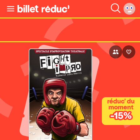
réduc' du
moment
-15%