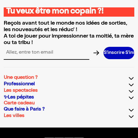
Tu veux être mon copain ?!
Reçois avant tout le monde nos idées de sorties,
les nouveautés et les réduc' !
A toi de jouer pour impressionner ta moitié, ta mère
ou ta tribu !
S’inscrire S’inscrire S’in
Adresse email pour la newsletter
Une question ?
Professionnel
Les spectacles
✨Les pépites
Carte cadeau
Que faire à Paris ?
Les villes