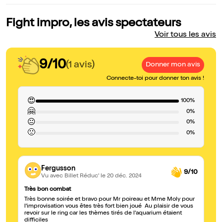
Fight impro, les avis spectateurs
Voir tous les avis
9/10
(1 avis)
Donner mon avis
Connecte-toi pour donner ton avis !
😍
100%
🤗
0%
😐
0%
🙁
0%
Fergusson
9/10
Vu avec Billet Réduc'
le 20 déc. 2024
Très bon combat
Très bonne soirée et bravo pour Mr poireau et Mme Moly pour
l'improvisation vous êtes très fort bien joué Au plaisir de vous
revoir sur le ring car les thèmes tirés de l'aquarium étaient
difficiles