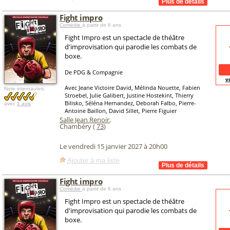
Fight impro
Comédie
à partir de 6 ans
Fight Impro est un spectacle de théâtre
d'improvisation qui parodie les combats de
boxe.
De PDG & Compagnie
v
Avec Jeane Victoire David, Mélinda Nouette, Fabien
Note internautes:
Stroebel, Julie Galibert, Justine Hostekint, Thierry
Bilisko, Séléna Hernandez, Deborah Falbo, Pierre-
avec
1 avis
Antoine Baillon, David Sillet, Pierre Figuier
Salle Jean Renoir
,
Chambéry (
73
)
Le vendredi 15 janvier 2027 à 20h00
Ajouter à ma liste
Fight impro
Comédie
à partir de 6 ans
Fight Impro est un spectacle de théâtre
d'improvisation qui parodie les combats de
boxe.