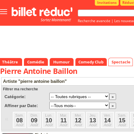
Invitations
Réduc
Bouton
menu
Sortez Maintenant!
principale
Recherche avancée
|
Les nouvea
Théâtre
Comédie
Humour
Comedy Club
Spectacle
Pierre Antoine Baillon
Artiste "pierre antoine baillon"
Filtrer ma recherche
Catégorie:
Affiner par Date:
Sam.
Dim.
Lun.
Mar.
Mer.
Jeu.
Ven.
Sam.
«
08
09
10
11
12
13
14
15
Août
Août
Août
Août
Août
Août
Août
Août