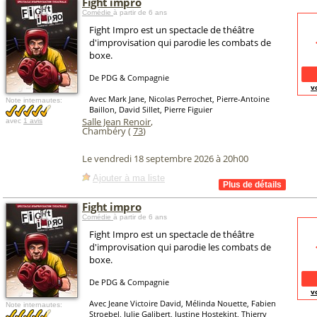
Fight impro
Comédie
à partir de 6 ans
Fight Impro est un spectacle de théâtre
d'improvisation qui parodie les combats de
boxe.
De PDG & Compagnie
v
Avec Mark Jane, Nicolas Perrochet, Pierre-Antoine
Note internautes:
Baillon, David Sillet, Pierre Figuier
Salle Jean Renoir
,
avec
1 avis
Chambéry (
73
)
Le vendredi 18 septembre 2026 à 20h00
Ajouter à ma liste
Fight impro
Comédie
à partir de 6 ans
Fight Impro est un spectacle de théâtre
d'improvisation qui parodie les combats de
boxe.
De PDG & Compagnie
v
Avec Jeane Victoire David, Mélinda Nouette, Fabien
Note internautes:
Stroebel, Julie Galibert, Justine Hostekint, Thierry