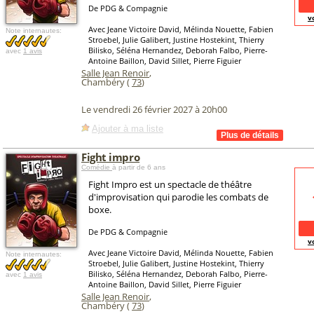
De PDG & Compagnie
v
Avec Jeane Victoire David, Mélinda Nouette, Fabien
Note internautes:
Stroebel, Julie Galibert, Justine Hostekint, Thierry
Bilisko, Séléna Hernandez, Deborah Falbo, Pierre-
avec
1 avis
Antoine Baillon, David Sillet, Pierre Figuier
Salle Jean Renoir
,
Chambéry (
73
)
Le vendredi 26 février 2027 à 20h00
Ajouter à ma liste
Fight impro
Comédie
à partir de 6 ans
Fight Impro est un spectacle de théâtre
d'improvisation qui parodie les combats de
boxe.
De PDG & Compagnie
v
Avec Jeane Victoire David, Mélinda Nouette, Fabien
Note internautes:
Stroebel, Julie Galibert, Justine Hostekint, Thierry
Bilisko, Séléna Hernandez, Deborah Falbo, Pierre-
avec
1 avis
Antoine Baillon, David Sillet, Pierre Figuier
Salle Jean Renoir
,
Chambéry (
73
)