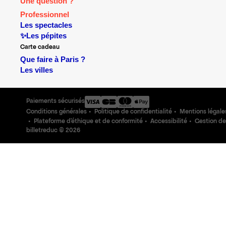
Une question ?
Professionnel
Les spectacles
✨Les pépites
Carte cadeau
Que faire à Paris ?
Les villes
Paiements sécurisés
Conditions générales
Politique de confidentialité
Mentions légale
Plateforme d'éthique et de conformité
Accessibilité
Gestion de
billetreduc ©
2026