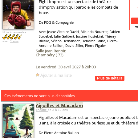
Fight Impro est un spectacle de théâtre
d'improvisation qui parodie les combats de
boxe.
De PDG & Compagnie
v
Avec Jeane Victoire David, Mélinda Nouette, Fabien
Note internautes:
Stroebel, Julie Galibert, Justine Hostekint, Thierry
Bilisko, Séléna Hernandez, Deborah Falbo, Pierre-
avec
1 avis
Antoine Baillon, David Sillet, Pierre Figuier
Salle Jean Renoir
,
Chambéry (
73
)
Le vendredi 30 avril 2027 à 20h00
Ajouter à ma liste
Ces évènements ne sont plus disponibles
Aiguilles et Macadam
Théâtre
de 3 à 12 ans
Aiguilles et Macadam est un spectacle jeune public et fa
3 ans, à la croisée du théâtre burlesque et du théâtre d
De Pierre Antoine Baillon