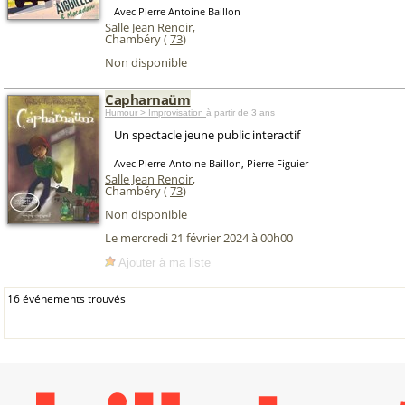
Avec Pierre Antoine Baillon
Salle Jean Renoir
,
Chambéry (
73
)
Non disponible
Capharnaüm
Humour > Improvisation
à partir de 3 ans
Un spectacle jeune public interactif
Avec Pierre-Antoine Baillon, Pierre Figuier
Salle Jean Renoir
,
Chambéry (
73
)
Non disponible
Le mercredi 21 février 2024 à 00h00
Ajouter à ma liste
16 événements trouvés