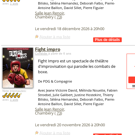
Bilisko, Séléna Hernandez, Deborah Falbo, Pierre-
avec
1 avis
Antoine Baillon, David Sillet, Pierre Figuier
Salle Jean Renoir
,
Chambéry (
73
)
Le vendredi 18 décembre 2026 à 20h00
Ajouter à ma liste
Fight impro
Comédie
à partir de 6 ans
Fight Impro est un spectacle de théâtre
d'improvisation qui parodie les combats de
boxe.
De PDG & Compagnie
v
Avec Jeane Victoire David, Mélinda Nouette, Fabien
Note internautes:
Stroebel, Julie Galibert, Justine Hostekint, Thierry
Bilisko, Séléna Hernandez, Deborah Falbo, Pierre-
avec
1 avis
Antoine Baillon, David Sillet, Pierre Figuier
Salle Jean Renoir
,
Chambéry (
73
)
Le vendredi 20 novembre 2026 à 20h00
Ajouter à ma liste