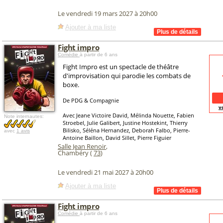
Le vendredi 19 mars 2027 à 20h00
Ajouter à ma liste
Fight impro
Comédie
à partir de 6 ans
Fight Impro est un spectacle de théâtre
d'improvisation qui parodie les combats de
boxe.
De PDG & Compagnie
v
Avec Jeane Victoire David, Mélinda Nouette, Fabien
Note internautes:
Stroebel, Julie Galibert, Justine Hostekint, Thierry
Bilisko, Séléna Hernandez, Deborah Falbo, Pierre-
avec
1 avis
Antoine Baillon, David Sillet, Pierre Figuier
Salle Jean Renoir
,
Chambéry (
73
)
Le vendredi 21 mai 2027 à 20h00
Ajouter à ma liste
Fight impro
Comédie
à partir de 6 ans