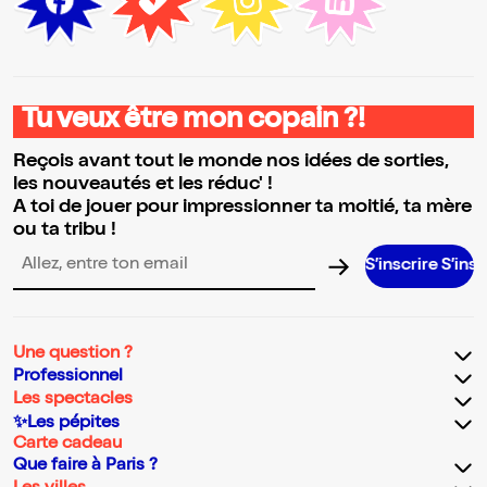
Tu veux être mon copain ?!
Reçois avant tout le monde nos idées de sorties,
les nouveautés et les réduc' !
A toi de jouer pour impressionner ta moitié, ta mère
ou ta tribu !
S’inscrire S’inscrire S’ins
Adresse email pour la newsletter
Une question ?
Professionnel
Les spectacles
✨Les pépites
Carte cadeau
Que faire à Paris ?