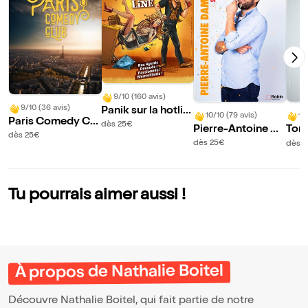
9/10 (160 avis)
9/10 (36 avis)
Panik sur la hotlin
10/10 (79 avis)
10
Paris Comedy Clu
e
dès 25€
Pierre-Antoine Da
Tony
b
dès 25€
mecour S'échauff
t da
dès 25€
dès 2
e
Tu pourrais aimer aussi !
À propos de Nathalie Boitel
Découvre Nathalie Boitel, qui fait partie de notre