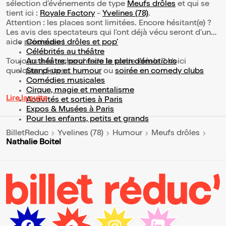
sélection d’événements de type
Meufs drôles
et qui se
tient ici :
Royale Factory
-
Yvelines (78)
.
Attention : les places sont limitées. Encore hésitant(e) ?
Les avis des spectateurs qui l'ont déjà vécu seront d'une
aide précieuse !
Comédies drôles et pop’
Célébrités au théâtre
Toujours à la recherche de la sortie idéale ? Voici
Au théâtre, pour faire le plein d’émotions
quelques pistes :
Stand-up et humour
ou
soirée en comedy clubs
Comédies musicales
Cirque, magie et mentalisme
Lire la suite
Activités et sorties à Paris
Expos & Musées à Paris
Pour les enfants, petits et grands
BilletReduc
Yvelines (78)
Humour
Meufs drôles
Nathalie Boitel