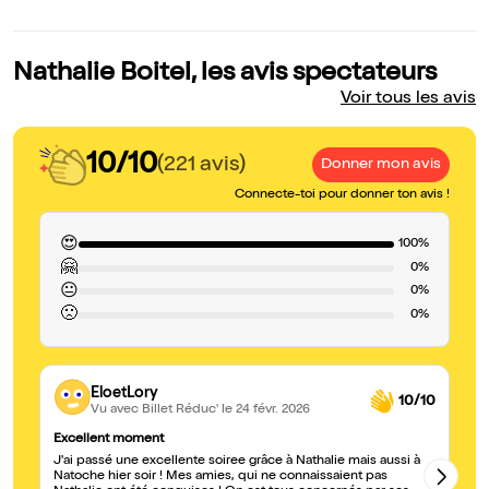
Nathalie Boitel, les avis spectateurs
Voir tous les avis
10/10
(221 avis)
Donner mon avis
Connecte-toi pour donner ton avis !
😍
100%
🤗
0%
😐
0%
🙁
0%
EloetLory
10/10
Vu avec Billet Réduc'
le 24 févr. 2026
Excellent moment
Su
J'ai passé une excellente soiree grâce à Nathalie mais aussi à
Ex
Natoche hier soir ! Mes amies, qui ne connaissaient pas