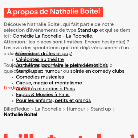
À propos de Nathalie Boitel
Découvre Nathalie Boitel, qui fait partie de notre
sélection d’événements de type
Stand up
et qui se tient
ici :
Comédie La Rochelle
-
La Rochelle
.
Attention : les places sont limitées. Encore hésitant(e) ?
Les avis des spectateurs qui l'ont déjà vécu seront d'une
aide précieuse !
Comédies drôles et pop’
Célébrités au théâtre
Toujours à la recherche de la sortie idéale ? Voici
Au théâtre, pour faire le plein d’émotions
quelques pistes :
Stand-up et humour
ou
soirée en comedy clubs
Comédies musicales
Cirque, magie et mentalisme
Lire la suite
Activités et sorties à Paris
Expos & Musées à Paris
Pour les enfants, petits et grands
BilletReduc
La Rochelle
Humour
Stand up
Nathalie Boitel