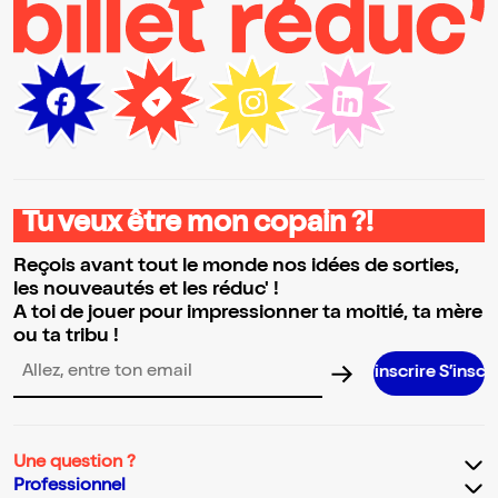
Tu veux être mon copain ?!
Reçois avant tout le monde nos idées de sorties,
les nouveautés et les réduc' !
A toi de jouer pour impressionner ta moitié, ta mère
ou ta tribu !
S’inscrire S’inscrire S’inscrire
Adresse email pour la newsletter
Une question ?
Professionnel