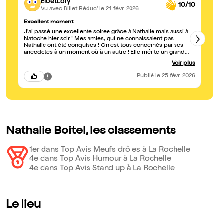
EloetLory
10/10
Vu avec Billet Réduc'
le 24 févr. 2026
Excellent moment
Su
J'ai passé une excellente soiree grâce à Nathalie mais aussi à
Ex
Natoche hier soir ! Mes amies, qui ne connaissaient pas
Nathalie ont été conquises ! On est tous concernés par ses
anecdotes à un moment où à un autre ! Elle mérite un grand
succès ! Bravo !
Voir plus
Publié
le 25 févr. 2026
Nathalie Boitel, les classements
1er dans Top Avis Meufs drôles à La Rochelle
4e dans Top Avis Humour à La Rochelle
4e dans Top Avis Stand up à La Rochelle
Le lieu