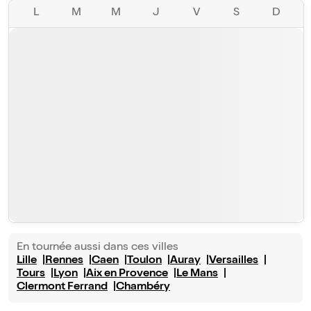
L
M
M
J
V
S
D
En tournée aussi dans ces villes
Lille
Rennes
Caen
Toulon
Auray
Versailles
Tours
Lyon
Aix en Provence
Le Mans
Clermont Ferrand
Chambéry