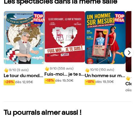
Les spectacles dans la même salle
9/10 (558 avis)
10/10 (150 avis)
9/10 (9 avis)
Fuis-moi... je te su
Un homme sur me
Le tour du monde
10
is !
-18%
dès 19,50€
sure
en 80 tours (ou pr
-18%
dès 19,50€
-26%
dès 12,95€
Clém
esque)
ns M
dès 2
Tu pourrais aimer aussi !