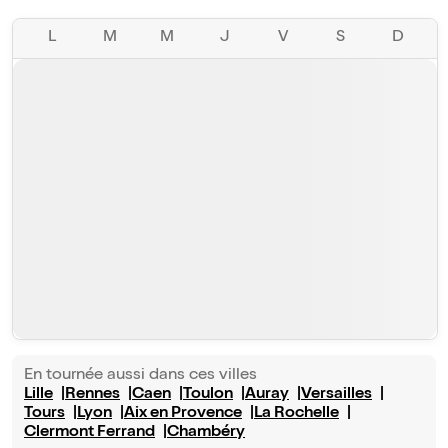
L
M
M
J
V
S
D
En tournée aussi dans ces villes
Lille
Rennes
Caen
Toulon
Auray
Versailles
Tours
Lyon
Aix en Provence
La Rochelle
Clermont Ferrand
Chambéry