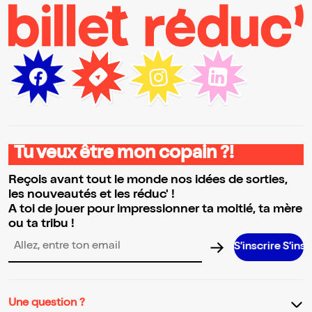
Tu veux être mon copain ?!
Reçois avant tout le monde nos idées de sorties,
les nouveautés et les réduc' !
A toi de jouer pour impressionner ta moitié, ta mère
ou ta tribu !
S’inscrire S’inscrire S’ins
Adresse email pour la newsletter
Une question ?