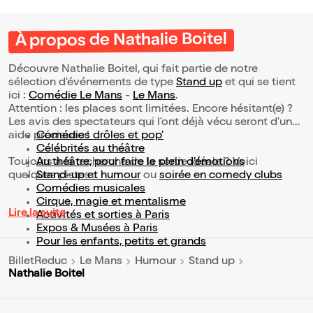
À propos de Nathalie Boitel
Découvre Nathalie Boitel, qui fait partie de notre
sélection d’événements de type
Stand up
et qui se tient
ici :
Comédie Le Mans
-
Le Mans
.
Attention : les places sont limitées. Encore hésitant(e) ?
Les avis des spectateurs qui l'ont déjà vécu seront d'une
aide précieuse !
Comédies drôles et pop’
Célébrités au théâtre
Toujours à la recherche de la sortie idéale ? Voici
Au théâtre, pour faire le plein d’émotions
quelques pistes :
Stand-up et humour
ou
soirée en comedy clubs
Comédies musicales
Cirque, magie et mentalisme
Lire la suite
Activités et sorties à Paris
Expos & Musées à Paris
Pour les enfants, petits et grands
BilletReduc
Le Mans
Humour
Stand up
Nathalie Boitel