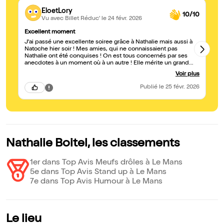
EloetLory
10/10
Vu avec Billet Réduc'
le 24 févr. 2026
Excellent moment
Su
J'ai passé une excellente soiree grâce à Nathalie mais aussi à
Ex
Natoche hier soir ! Mes amies, qui ne connaissaient pas
Nathalie ont été conquises ! On est tous concernés par ses
anecdotes à un moment où à un autre ! Elle mérite un grand
succès ! Bravo !
Voir plus
Publié
le 25 févr. 2026
Nathalie Boitel, les classements
1er dans Top Avis Meufs drôles à Le Mans
5e dans Top Avis Stand up à Le Mans
7e dans Top Avis Humour à Le Mans
Le lieu