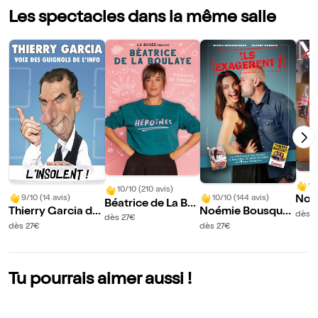
Les spectacles dans la même salle
10
10/10 (210 avis)
9/10 (14 avis)
10/10 (144 avis)
Noé
Béatrice de La Bo
Thierry Garcia da
Noémie Bousquai
nau
dès 2
ulaye dans Héroïn
dès 27€
ns L'insolent !
naud et Thierry M
u le
dès 27€
dès 27€
es
arquet dans Ils ex
agèrent !
Tu pourrais aimer aussi !