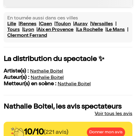
En tournée aussi dans ces villes
Lille
Rennes
Caen
Toulon
Auray
Versailles
Tours
Lyon
Aix en Provence
La Rochelle
Le Mans
Clermont Ferrand
La distribution du spectacle ✨
Artiste(s) :
Nathalie Boitel
Auteur(s) :
Nathalie Boitel
Metteur(s) en scène :
Nathalie Boitel
Nathalie Boitel, les avis spectateurs
Voir tous les avis
10/10
(221 avis)
Donner mon avis