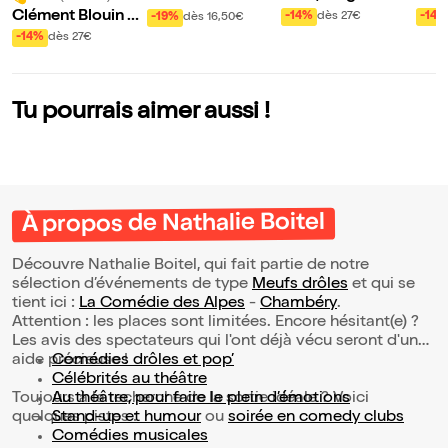
et culture général
u m
dans Alex en Scèn
Clément Blouin da
-14%
dès 27€
-14%
-19%
dès 16,50€
e
e
ns Magicien
-14%
dès 27€
Tu pourrais aimer aussi !
À propos de Nathalie Boitel
Découvre Nathalie Boitel, qui fait partie de notre
sélection d’événements de type
Meufs drôles
et qui se
tient ici :
La Comédie des Alpes
-
Chambéry
.
Attention : les places sont limitées. Encore hésitant(e) ?
Les avis des spectateurs qui l'ont déjà vécu seront d'une
aide précieuse !
Comédies drôles et pop’
Célébrités au théâtre
Toujours à la recherche de la sortie idéale ? Voici
Au théâtre, pour faire le plein d’émotions
quelques pistes :
Stand-up et humour
ou
soirée en comedy clubs
Comédies musicales