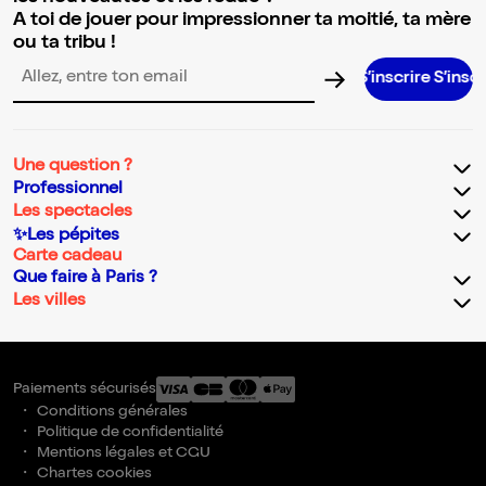
A toi de jouer pour impressionner ta moitié, ta mère
ou ta tribu !
S’inscrire S’inscrire S’inscri
Adresse email pour la newsletter
Une question ?
Professionnel
Les spectacles
✨Les pépites
Carte cadeau
Que faire à Paris ?
Les villes
Paiements sécurisés
Conditions générales
Politique de confidentialité
Mentions légales et CGU
Chartes cookies