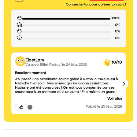
Connecte-toi pour donner ton avis !
😍
100%
🤗
0%
😐
0%
🙁
0%
EloetLory
10/10
Vu avec Billet Réduc'
le 24 févr. 2026
Excellent moment
Su
J'ai passé une excellente soiree grâce à Nathalie mais aussi à
Ex
Natoche hier soir ! Mes amies, qui ne connaissaient pas
Nathalie ont été conquises ! On est tous concernés par ses
anecdotes à un moment où à un autre ! Elle mérite un grand
succès ! Bravo !
Voir plus
Publié
le 25 févr. 2026