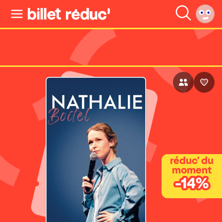
réduc' du
moment
-14%