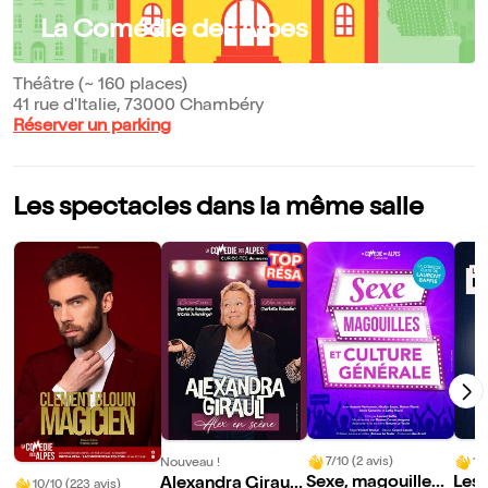
La Comédie des Alpes
Théâtre (~ 160 places)
41 rue d'Italie, 73000 Chambéry
Réserver un parking
Les spectacles dans la même salle
7/10 (2 avis)
10
Nouveau !
Sexe, magouilles
Les
Alexandra Girault
10/10 (223 avis)